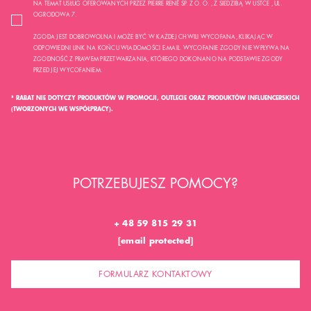
NA TEMAT USŁUG OFEROWANYCH PRZEZ PIERRE RENÉ SP. Z O. O. , Z SIEDZIBĄ W USTCE , UL.
OGRODOWA 7.
ZGODA JEST DOBROWOLNA I MOŻE BYĆ W KAŻDEJ CHWILI WYCOFANA, KLIKAJĄC W
ODPOWIEDNI LINK NA KOŃCU WIADOMOŚCI E-MAIL. WYCOFANIE ZGODY NIE WPŁYWA NA
ZGODNOŚĆ Z PRAWEM PRZETWARZANIA, KTÓREGO DOKONANO NA PODSTAWIE ZGODY
PRZED JEJ WYCOFANIEM.
* RABAT NIE DOTYCZY PRODUKTÓW W PROMOCJI, OUTLECIE ORAZ PRODUKTÓW INFLUENCERSKICH
(TWORZONYCH WE WSPÓŁPRACY).
POTRZEBUJESZ POMOCY?
+ 48 59 815 29 31
[email protected]
FORMULARZ KONTAKTOWY