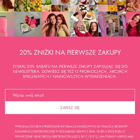
20% ZNIŻKI NA PIERWSZE ZAKUPY
ZYSKAJ 20% RABATU NA PIERWSZE ZAKUPY ZAPISUJĄC SIĘ DO
NEWSLETTERA. DOWIESZ SIĘ TEŻ O PROMOCJACH, AKCJACH
SPECJALNYCH I NAJNOWSZYCH WYDARZENIACH.
ZAPISZ SIĘ
WYRAŻAM ZGODĘ NA PRZESYŁANIE INFORMACJI HANDLOWYCH ZA POMOCĄ ŚRODKÓW
KOMUNIKACJI ELEKTRONICZNEJ W ROZUMIENIU USTAWY Z DNIA 18 LIPCA 2002 ROKU O
ŚWIADCZENIE USŁUG DROGĄ ELEKTRONICZNĄ (DZ.U.2017.1219 TJ..) NA PODANY ADRES E-MAIL