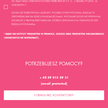
NA TEMAT USŁUG OFEROWANYCH PRZEZ PIERRE RENÉ SP. Z O. O. , Z SIEDZIBĄ W USTCE , UL.
OGRODOWA 7.
ZGODA JEST DOBROWOLNA I MOŻE BYĆ W KAŻDEJ CHWILI WYCOFANA, KLIKAJĄC W
ODPOWIEDNI LINK NA KOŃCU WIADOMOŚCI E-MAIL. WYCOFANIE ZGODY NIE WPŁYWA NA
ZGODNOŚĆ Z PRAWEM PRZETWARZANIA, KTÓREGO DOKONANO NA PODSTAWIE ZGODY
PRZED JEJ WYCOFANIEM.
* RABAT NIE DOTYCZY PRODUKTÓW W PROMOCJI, OUTLECIE ORAZ PRODUKTÓW INFLUENCERSKICH
(TWORZONYCH WE WSPÓŁPRACY).
POTRZEBUJESZ POMOCY?
+ 48 59 815 29 31
[email protected]
FORMULARZ KONTAKTOWY