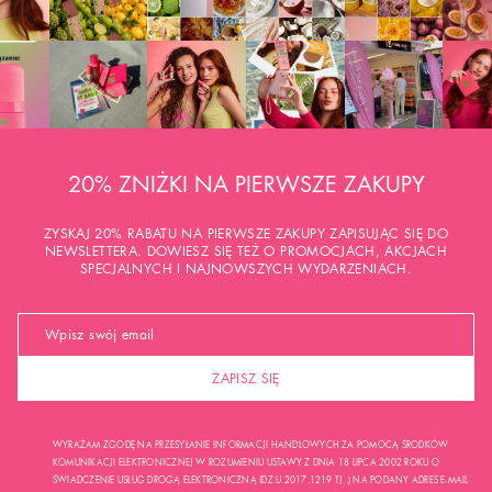
20% ZNIŻKI NA PIERWSZE ZAKUPY
ZYSKAJ 20% RABATU NA PIERWSZE ZAKUPY ZAPISUJĄC SIĘ DO
NEWSLETTERA. DOWIESZ SIĘ TEŻ O PROMOCJACH, AKCJACH
SPECJALNYCH I NAJNOWSZYCH WYDARZENIACH.
ZAPISZ SIĘ
WYRAŻAM ZGODĘ NA PRZESYŁANIE INFORMACJI HANDLOWYCH ZA POMOCĄ ŚRODKÓW
KOMUNIKACJI ELEKTRONICZNEJ W ROZUMIENIU USTAWY Z DNIA 18 LIPCA 2002 ROKU O
ŚWIADCZENIE USŁUG DROGĄ ELEKTRONICZNĄ (DZ.U.2017.1219 TJ..) NA PODANY ADRES E-MAIL