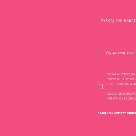
ZYSKAJ 20% RABAT
WYRAŻAM ZGODĘ NA P
2002 ROKU O ŚWIADCZE
O. O. , Z SIEDZIBĄ W 
ZGODA JEST DOBROWO
WPŁYWA NA ZGODNOŚĆ
* RABAT NIE DOTYCZY PROD