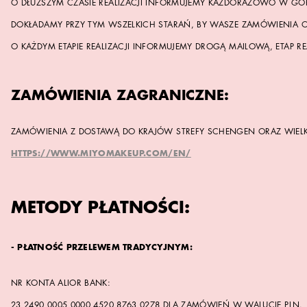
O DŁUŻSZYM CZASIE REALIZACJI INFORMUJEMY KAŻDORAZOWO W GÓ
DOKŁADAMY PRZY TYM WSZELKICH STARAŃ, BY WASZE ZAMÓWIENIA O
O KAŻDYM ETAPIE REALIZACJI INFORMUJEMY DROGĄ MAILOWĄ, ETAP RE
ZAMÓWIENIA ZAGRANICZNE:
ZAMÓWIENIA Z DOSTAWĄ DO KRAJÓW STREFY SCHENGEN ORAZ WIELKI
HTTPS://WWW.MIYOMAKEUP.COM/EN/
METODY PŁATNOŚCI:
- PŁATNOŚĆ PRZELEWEM TRADYCYJNYM:
NR KONTA ALIOR BANK:
23 2490 0005 0000 4520 8763 0278 DLA ZAMÓWIEŃ W WALUCIE PLN.