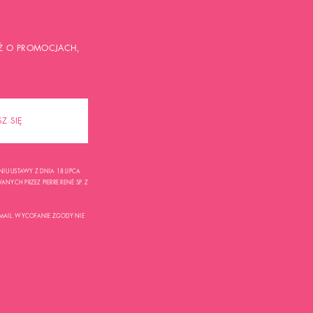
TEŻ O PROMOCJACH,
SZ SIĘ
U USTAWY Z DNIA 18 LIPCA
NYCH PRZEZ PIERRE RENÉ SP. Z
MAIL. WYCOFANIE ZGODY NIE