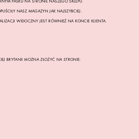
RNYM PASKU NA STRONIE NASZEGO SKLEPU.
PUŚCIŁY NASZ MAGAZYN JAK NAJSZYBCIEJ.
ALIZACJI WIDOCZNY JEST RÓWNIEŻ NA KONCIE KLIENTA.
EJ BRYTANII MOŻNA ZŁOŻYĆ NA STRONIE: