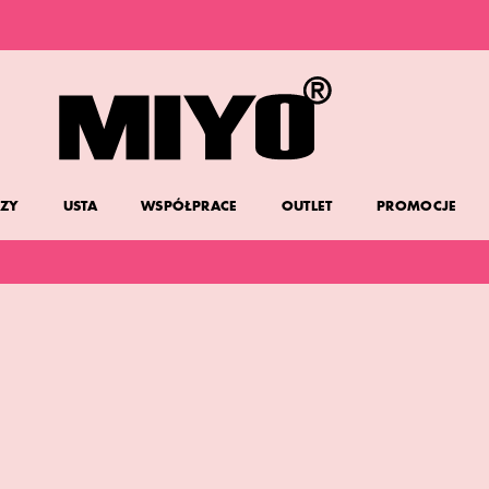
DARMOWA DOSTAWA OD 150 ZŁ
DOLL FACE PROMOCJA -20%
ZY
USTA
WSPÓŁPRACE
OUTLET
PROMOCJE