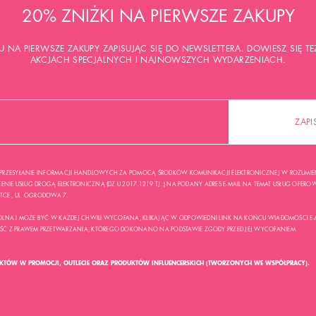
20% ZNIŻKI NA PIERWSZE ZAKUPY
U NA PIERWSZE ZAKUPY ZAPISUJĄC SIĘ DO NEWSLETTERA. DOWIESZ SIĘ 
AKCJACH SPECJALNYCH I NAJNOWSZYCH WYDARZENIACH.
ZAPI
RZESYŁANIE INFORMACJI HANDLOWYCH ZA POMOCĄ ŚRODKÓW KOMUNIKACJI ELEKTRONICZNEJ W ROZUMIENI
NIE USŁUG DROGĄ ELEKTRONICZNĄ (DZ.U.2017.1219 TJ..) NA PODANY ADRES E-MAIL NA TEMAT USŁUG OFEROWA
USTCE , UL. OGRODOWA 7.
LNA I MOŻE BYĆ W KAŻDEJ CHWILI WYCOFANA, KLIKAJĄC W ODPOWIEDNI LINK NA KOŃCU WIADOMOŚCI E-
 Z PRAWEM PRZETWARZANIA, KTÓREGO DOKONANO NA PODSTAWIE ZGODY PRZED JEJ WYCOFANIEM.
UKTÓW W PROMOCJI, OUTLECIE ORAZ PRODUKTÓW INFLUENCERSKICH (TWORZONYCH WE WSPÓŁPRACY).