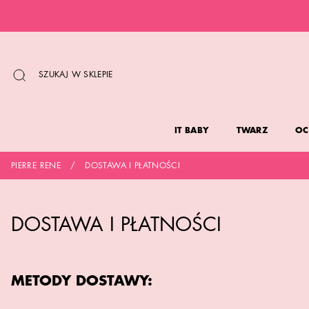
PRZEJDŹ
DO
TREŚCI
SZUKAJ W SKLEPIE
IT BABY
TWARZ
OC
PIERRE RENE
DOSTAWA I PŁATNOŚCI
DOSTAWA I PŁATNOŚCI
METODY DOSTAWY: