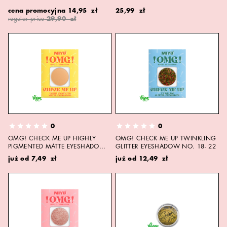
cena promocyjna
14,95 zł
25,99 zł
regular price
29,90 zł
0
0
OMG! CHECK ME UP HIGHLY
OMG! CHECK ME UP TWINKLING
PIGMENTED MATTE EYESHADOW
GLITTER EYESHADOW NO. 18- 22
NO. 01- 17
już od
7,49 zł
już od
12,49 zł