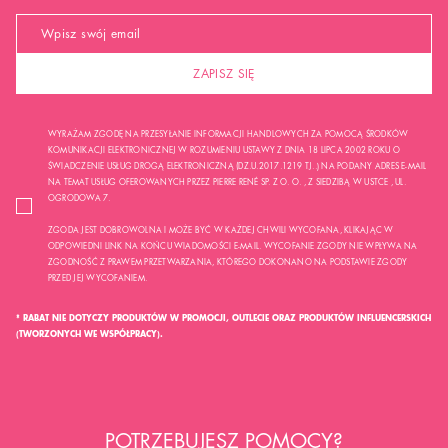
ZAPISZ SIĘ
WYRAŻAM ZGODĘ NA PRZESYŁANIE INFORMACJI HANDLOWYCH ZA POMOCĄ ŚRODKÓW
KOMUNIKACJI ELEKTRONICZNEJ W ROZUMIENIU USTAWY Z DNIA 18 LIPCA 2002 ROKU O
ŚWIADCZENIE USŁUG DROGĄ ELEKTRONICZNĄ (DZ.U.2017.1219 TJ..) NA PODANY ADRES E-MAIL
NA TEMAT USŁUG OFEROWANYCH PRZEZ PIERRE RENÉ SP. Z O. O. , Z SIEDZIBĄ W USTCE , UL.
OGRODOWA 7.
ZGODA JEST DOBROWOLNA I MOŻE BYĆ W KAŻDEJ CHWILI WYCOFANA, KLIKAJĄC W
ODPOWIEDNI LINK NA KOŃCU WIADOMOŚCI E-MAIL. WYCOFANIE ZGODY NIE WPŁYWA NA
ZGODNOŚĆ Z PRAWEM PRZETWARZANIA, KTÓREGO DOKONANO NA PODSTAWIE ZGODY
PRZED JEJ WYCOFANIEM.
* RABAT NIE DOTYCZY PRODUKTÓW W PROMOCJI, OUTLECIE ORAZ PRODUKTÓW INFLUENCERSKICH
(TWORZONYCH WE WSPÓŁPRACY).
POTRZEBUJESZ POMOCY?