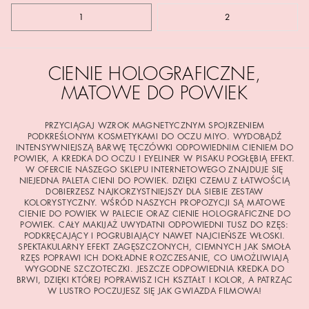
1
2
CIENIE HOLOGRAFICZNE,
MATOWE DO POWIEK
PRZYCIĄGAJ WZROK MAGNETYCZNYM SPOJRZENIEM
PODKREŚLONYM KOSMETYKAMI DO OCZU MIYO. WYDOBĄDŹ
INTENSYWNIEJSZĄ BARWĘ TĘCZÓWKI ODPOWIEDNIM CIENIEM DO
POWIEK, A KREDKA DO OCZU I EYELINER W PISAKU POGŁĘBIĄ EFEKT.
W OFERCIE NASZEGO SKLEPU INTERNETOWEGO ZNAJDUJE SIĘ
NIEJEDNA PALETA CIENI DO POWIEK. DZIĘKI CZEMU Z ŁATWOŚCIĄ
DOBIERZESZ NAJKORZYSTNIEJSZY DLA SIEBIE ZESTAW
KOLORYSTYCZNY. WŚRÓD NASZYCH PROPOZYCJI SĄ MATOWE
CIENIE DO POWIEK W PALECIE ORAZ CIENIE HOLOGRAFICZNE DO
POWIEK. CAŁY MAKIJAŻ UWYDATNI ODPOWIEDNI TUSZ DO RZĘS:
PODKRĘCAJĄCY I POGRUBIAJĄCY NAWET NAJCIEŃSZE WŁOSKI.
SPEKTAKULARNY EFEKT ZAGĘSZCZONYCH, CIEMNYCH JAK SMOŁA
RZĘS POPRAWI ICH DOKŁADNE ROZCZESANIE, CO UMOŻLIWIAJĄ
WYGODNE SZCZOTECZKI. JESZCZE ODPOWIEDNIA KREDKA DO
BRWI, DZIĘKI KTÓREJ POPRAWISZ ICH KSZTAŁT I KOLOR, A PATRZĄC
W LUSTRO POCZUJESZ SIĘ JAK GWIAZDA FILMOWA!