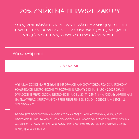
20% ZNIŻKI NA PIERWSZE ZAKUPY
ZYSKAJ 20% RABATU NA PIERWSZE ZAKUPY ZAPISUJĄC SIĘ DO
NEWSLETTERA. DOWIESZ SIĘ TEŻ O PROMOCJACH, AKCJACH
SPECJALNYCH I NAJNOWSZYCH WYDARZENIACH.
ZAPISZ SIĘ
WYRAŻAM ZGODĘ NA PRZESYŁANIE INFORMACJI HANDLOWYCH ZA POMOCĄ ŚRODKÓW
KOMUNIKACJI ELEKTRONICZNEJ W ROZUMIENIU USTAWY Z DNIA 18 LIPCA 2002 ROKU O
ŚWIADCZENIE USŁUG DROGĄ ELEKTRONICZNĄ (DZ.U.2017.1219 TJ..) NA PODANY ADRES E-MAIL
NA TEMAT USŁUG OFEROWANYCH PRZEZ PIERRE RENÉ SP. Z O. O. , Z SIEDZIBĄ W USTCE , UL.
OGRODOWA 7.
ZGODA JEST DOBROWOLNA I MOŻE BYĆ W KAŻDEJ CHWILI WYCOFANA, KLIKAJĄC W
ODPOWIEDNI LINK NA KOŃCU WIADOMOŚCI E-MAIL. WYCOFANIE ZGODY NIE WPŁYWA NA
ZGODNOŚĆ Z PRAWEM PRZETWARZANIA, KTÓREGO DOKONANO NA PODSTAWIE ZGODY
PRZED JEJ WYCOFANIEM.