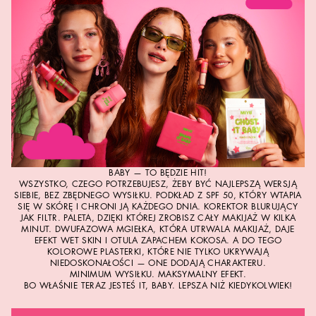
BABY — TO BĘDZIE HIT!
WSZYSTKO, CZEGO POTRZEBUJESZ, ŻEBY BYĆ NAJLEPSZĄ WERSJĄ
SIEBIE, BEZ ZBĘDNEGO WYSIŁKU. PODKŁAD Z SPF 50, KTÓRY WTAPIA
SIĘ W SKÓRĘ I CHRONI JĄ KAŻDEGO DNIA. KOREKTOR BLURUJĄCY
JAK FILTR. PALETA, DZIĘKI KTÓREJ ZROBISZ CAŁY MAKIJAŻ W KILKA
MINUT. DWUFAZOWA MGIEŁKA, KTÓRA UTRWALA MAKIJAŻ, DAJE
EFEKT WET SKIN I OTULA ZAPACHEM KOKOSA. A DO TEGO
KOLOROWE PLASTERKI, KTÓRE NIE TYLKO UKRYWAJĄ
NIEDOSKONAŁOŚCI — ONE DODAJĄ CHARAKTERU.
MINIMUM WYSIŁKU. MAKSYMALNY EFEKT.
BO WŁAŚNIE TERAZ JESTEŚ IT, BABY. LEPSZA NIŻ KIEDYKOLWIEK!