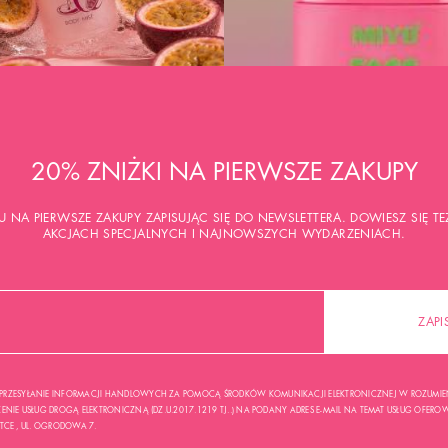
20% ZNIŻKI NA PIERWSZE ZAKUPY
U NA PIERWSZE ZAKUPY ZAPISUJĄC SIĘ DO NEWSLETTERA. DOWIESZ SIĘ 
AKCJACH SPECJALNYCH I NAJNOWSZYCH WYDARZENIACH.
ZAPI
RZESYŁANIE INFORMACJI HANDLOWYCH ZA POMOCĄ ŚRODKÓW KOMUNIKACJI ELEKTRONICZNEJ W ROZUMIENI
NIE USŁUG DROGĄ ELEKTRONICZNĄ (DZ.U.2017.1219 TJ..) NA PODANY ADRES E-MAIL NA TEMAT USŁUG OFEROWA
USTCE , UL. OGRODOWA 7.