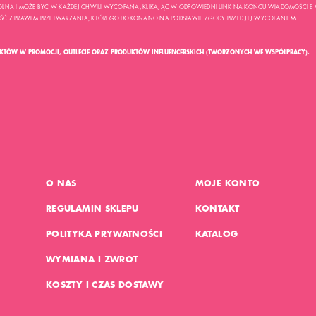
LNA I MOŻE BYĆ W KAŻDEJ CHWILI WYCOFANA, KLIKAJĄC W ODPOWIEDNI LINK NA KOŃCU WIADOMOŚCI E-
 Z PRAWEM PRZETWARZANIA, KTÓREGO DOKONANO NA PODSTAWIE ZGODY PRZED JEJ WYCOFANIEM.
UKTÓW W PROMOCJI, OUTLECIE ORAZ PRODUKTÓW INFLUENCERSKICH (TWORZONYCH WE WSPÓŁPRACY).
O NAS
MOJE KONTO
REGULAMIN SKLEPU
KONTAKT
POLITYKA PRYWATNOŚCI
KATALOG
WYMIANA I ZWROT
KOSZTY I CZAS DOSTAWY