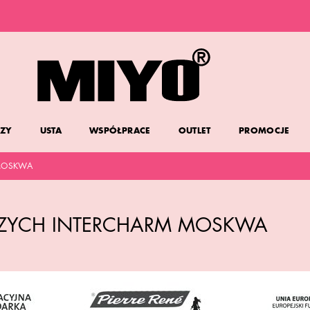
DARMOWA DOSTAWA OD 150 ZŁ
DOLL FACE PROMOCJA -20%
ZY
USTA
WSPÓŁPRACE
OUTLET
PROMOCJE
 MOSKWA
ICZYCH INTERCHARM MOSKWA