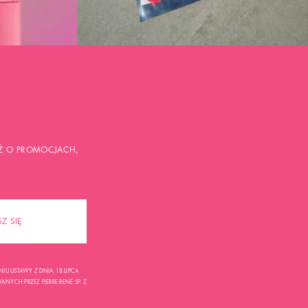
TEŻ O PROMOCJACH,
SZ SIĘ
U USTAWY Z DNIA 18 LIPCA
NYCH PRZEZ PIERRE RENÉ SP. Z