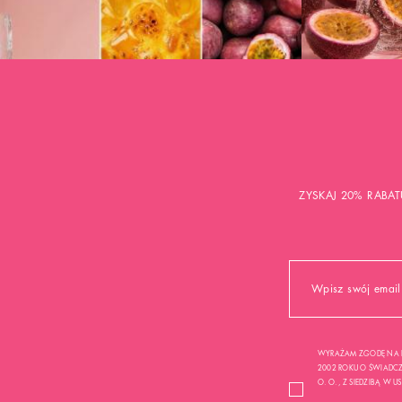
ZYSKAJ 20% RABAT
WYRAŻAM ZGODĘ NA P
2002 ROKU O ŚWIADCZE
O. O. , Z SIEDZIBĄ W 