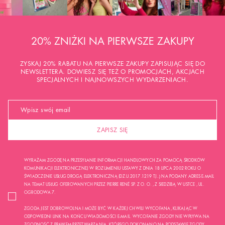
20% ZNIŻKI NA PIERWSZE ZAKUPY
ZYSKAJ 20% RABATU NA PIERWSZE ZAKUPY ZAPISUJĄC SIĘ DO
NEWSLETTERA. DOWIESZ SIĘ TEŻ O PROMOCJACH, AKCJACH
SPECJALNYCH I NAJNOWSZYCH WYDARZENIACH.
ZAPISZ SIĘ
WYRAŻAM ZGODĘ NA PRZESYŁANIE INFORMACJI HANDLOWYCH ZA POMOCĄ ŚRODKÓW
KOMUNIKACJI ELEKTRONICZNEJ W ROZUMIENIU USTAWY Z DNIA 18 LIPCA 2002 ROKU O
ŚWIADCZENIE USŁUG DROGĄ ELEKTRONICZNĄ (DZ.U.2017.1219 TJ..) NA PODANY ADRES E-MAIL
NA TEMAT USŁUG OFEROWANYCH PRZEZ PIERRE RENÉ SP. Z O. O. , Z SIEDZIBĄ W USTCE , UL.
OGRODOWA 7.
ZGODA JEST DOBROWOLNA I MOŻE BYĆ W KAŻDEJ CHWILI WYCOFANA, KLIKAJĄC W
ODPOWIEDNI LINK NA KOŃCU WIADOMOŚCI E-MAIL. WYCOFANIE ZGODY NIE WPŁYWA NA
ZGODNOŚĆ Z PRAWEM PRZETWARZANIA, KTÓREGO DOKONANO NA PODSTAWIE ZGODY