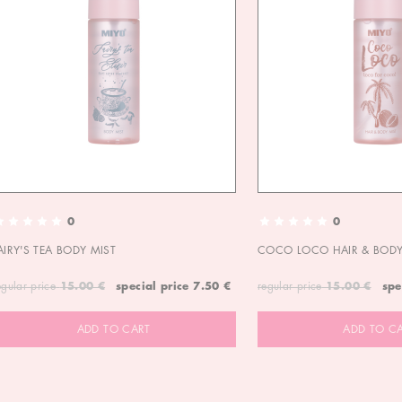
0
0
AIRY'S TEA BODY MIST
COCO LOCO HAIR & BODY
egular price
15.00 €
special price
7.50 €
regular price
15.00 €
spe
ADD TO CART
ADD TO C