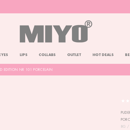
-20% DOLL FACE POWDER
CHECK
EYES
LIPS
COLLABS
OUTLET
HOT DEALS
BE
D EDITION NR 101 PORCELAIN
PUDE
PORC
8G /