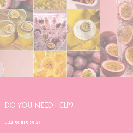
DO YOU NEED HELP?
+ 48 59 815 29 31