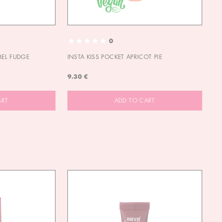
0
MEL FUDGE
INSTA KISS POCKET APRICOT PIE
OU
9.30 €
9.
ART
ADD TO CART