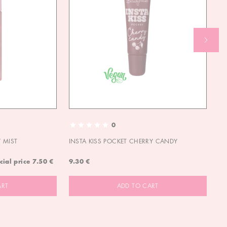
0
 MIST
INSTA KISS POCKET CHERRY CANDY
IN
cial price
7.50 €
9.30 €
9.
ART
ADD TO CART