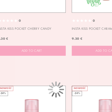
0
0
NSTA KISS POCKET CHERRY CANDY
INSTA KISS POCKET CARA
.30 €
9.30 €
ADD TO CART
ADD TO C
NOWOŚĆ
NOWOŚĆ
-50%
-50%