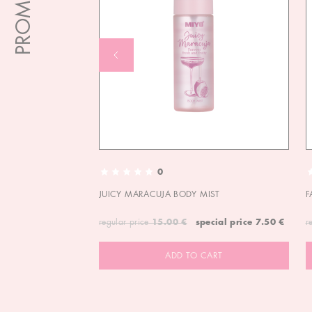
0
JUICY MARACUJA BODY MIST
F
regular price
15.00 €
special price
7.50 €
r
ADD TO CART