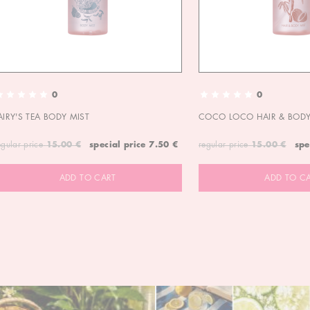
0
0
AIRY'S TEA BODY MIST
COCO LOCO HAIR & BODY
egular price
15.00 €
special price
7.50 €
regular price
15.00 €
spe
ADD TO CART
ADD TO C