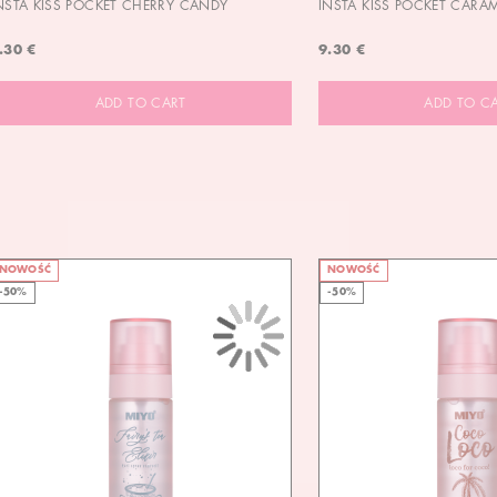
NSTA KISS POCKET CHERRY CANDY
INSTA KISS POCKET CARA
.30 €
9.30 €
ADD TO CART
ADD TO C
NOWOŚĆ
NOWOŚĆ
-50%
-50%