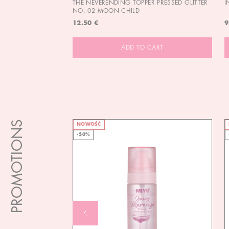
THE NEVERENDING TOPPER PRESSED GLITTER
I
NO. 02 MOON CHILD
12.50 €
9
ADD TO CART
PROMOTIONS
NOWOŚĆ
-50%