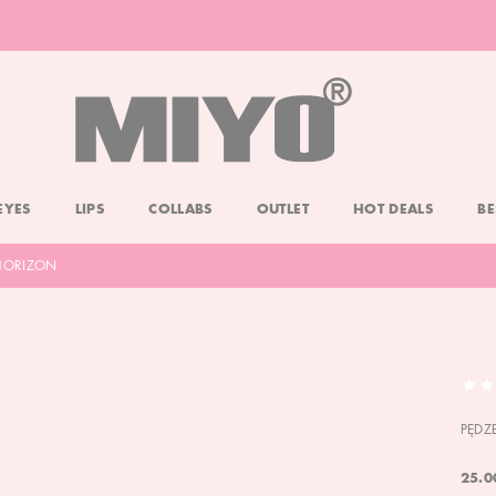
-20% DOLL FACE POWDER
CHECK
EYES
LIPS
COLLABS
OUTLET
HOT DEALS
BE
 HORIZON
PĘDZ
25.0