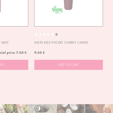
0
 MIST
INSTA KISS POCKET CHERRY CANDY
IN
cial price
7.50 €
9.30 €
9.
ART
ADD TO CART