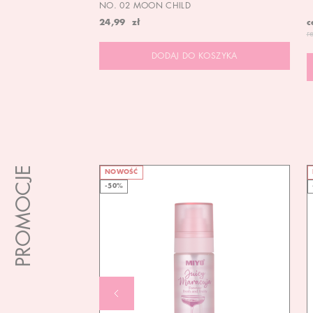
NO. 02 MOON CHILD
24,99 zł
c
r
DODAJ DO KOSZYKA
PROMOCJE
NOWOŚĆ
-50%