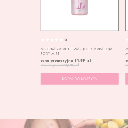
0
MGIEŁKA ZAPACHOWA - JUICY MARACUJA
M
BODY MIST
M
cena promocyjna
14,99 zł
c
regular price
29,99 zł
r
DODAJ DO KOSZYKA