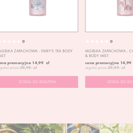
0
0
GIEŁKA ZAPACHOWA - FAIRY'S TEA BODY
MGIEŁKA ZAPACHOWA - C
IST
& BODY MIST
ena promocyjna
14,99 zł
cena promocyjna
14,99
egular price
29,99 zł
regular price
29,99 zł
DODAJ DO KOSZYKA
DODAJ DO KO