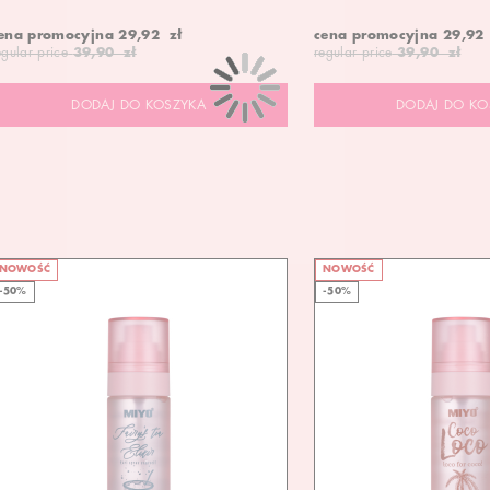
ena promocyjna
29,92 zł
cena promocyjna
29,92
egular price
39,90 zł
regular price
39,90 zł
DODAJ DO KOSZYKA
DODAJ DO KO
NOWOŚĆ
NOWOŚĆ
-50%
-50%