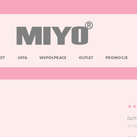
DARMOWA DOSTAWA OD 150 ZŁ
DOLL FACE PROMOCJA -20%
ZY
USTA
WSPÓŁPRACE
OUTLET
PROMOCJE
GLIT
15 ML