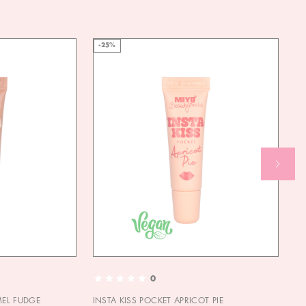
-25%
0
MEL FUDGE
INSTA KISS POCKET APRICOT PIE
OU