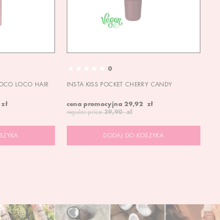
0
OCO LOCO HAIR
INSTA KISS POCKET CHERRY CANDY
IN
 zł
cena promocyjna
29,92 zł
ce
regular price
39,90 zł
re
SZYKA
DODAJ DO KOSZYKA