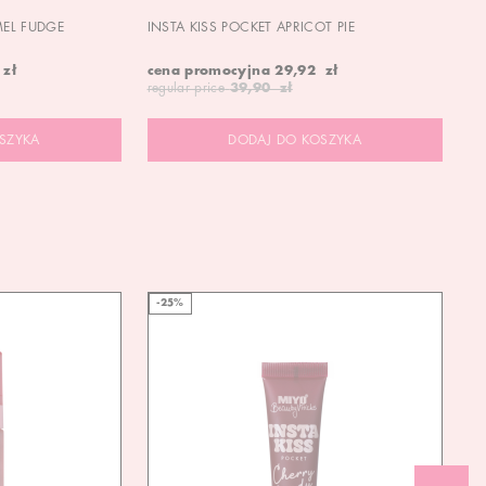
MEL FUDGE
INSTA KISS POCKET APRICOT PIE
OU
 zł
cena promocyjna
29,92 zł
19
regular price
39,90 zł
SZYKA
DODAJ DO KOSZYKA
-25%
-