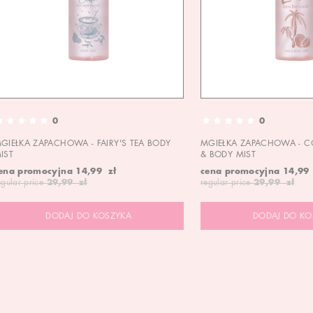
0
0
GIEŁKA ZAPACHOWA - FAIRY'S TEA BODY
MGIEŁKA ZAPACHOWA - C
IST
& BODY MIST
ena promocyjna
14,99 zł
cena promocyjna
14,99
egular price
29,99 zł
regular price
29,99 zł
DODAJ DO KOSZYKA
DODAJ DO KO