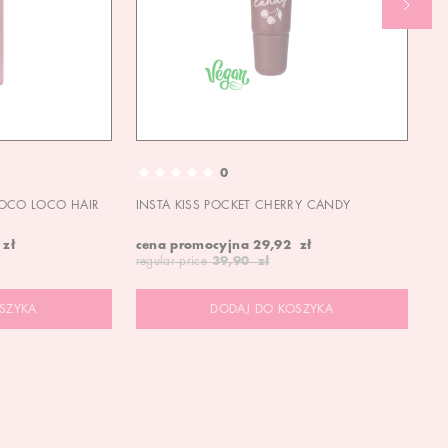
0
OCO LOCO HAIR
INSTA KISS POCKET CHERRY CANDY
IN
 zł
cena promocyjna
29,92 zł
ce
regular price
39,90 zł
re
SZYKA
DODAJ DO KOSZYKA