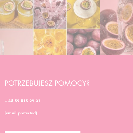
POTRZEBUJESZ POMOCY?
+ 48 59 815 29 31
[email protected]