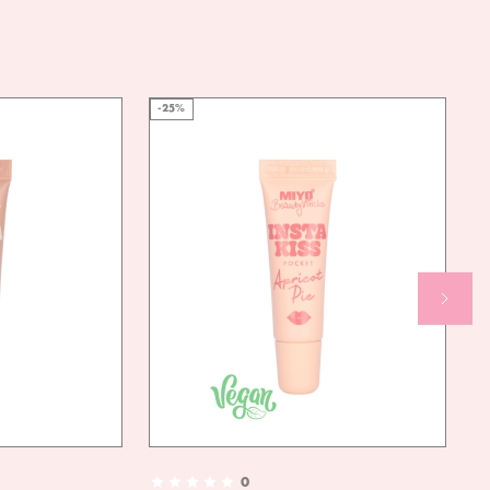
-25%
0