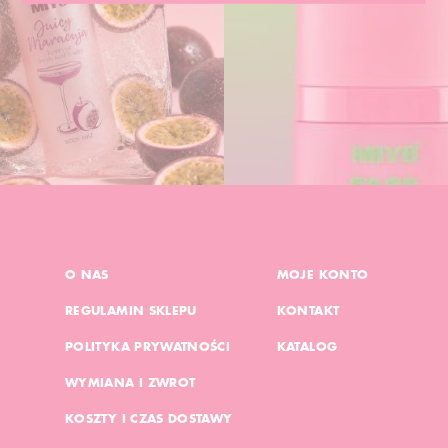
O NAS
MOJE KONTO
REGULAMIN SKLEPU
KONTAKT
POLITYKA PRYWATNOŚCI
KATALOG
WYMIANA I ZWROT
KOSZTY I CZAS DOSTAWY