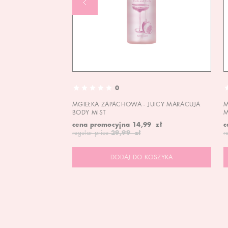
0
MGIEŁKA ZAPACHOWA - JUICY MARACUJA
M
BODY MIST
M
cena promocyjna
14,99 zł
c
regular price
29,99 zł
r
DODAJ DO KOSZYKA