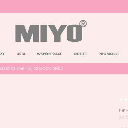
DARMOWA DOSTAWA OD 150 ZŁ
DOLL FACE PROMOCJA -20%
ZY
USTA
WSPÓŁPRACE
OUTLET
PROMOCJE
ESSED GLITTER NO. 02 MOON CHILD
THE 
2,8 G