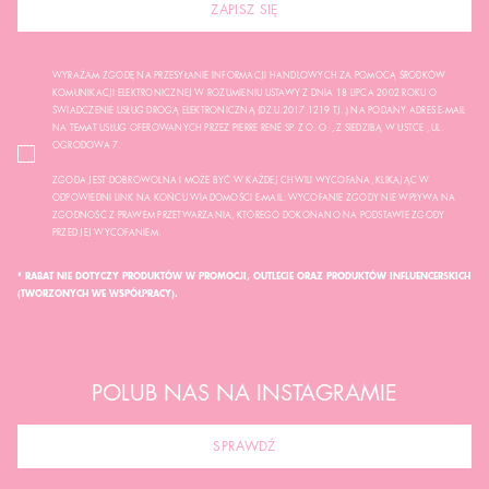
ZAPISZ SIĘ
WYRAŻAM ZGODĘ NA PRZESYŁANIE INFORMACJI HANDLOWYCH ZA POMOCĄ ŚRODKÓW
KOMUNIKACJI ELEKTRONICZNEJ W ROZUMIENIU USTAWY Z DNIA 18 LIPCA 2002 ROKU O
ŚWIADCZENIE USŁUG DROGĄ ELEKTRONICZNĄ (DZ.U.2017.1219 TJ..) NA PODANY ADRES E-MAIL
NA TEMAT USŁUG OFEROWANYCH PRZEZ PIERRE RENÉ SP. Z O. O. , Z SIEDZIBĄ W USTCE , UL.
OGRODOWA 7.
ZGODA JEST DOBROWOLNA I MOŻE BYĆ W KAŻDEJ CHWILI WYCOFANA, KLIKAJĄC W
ODPOWIEDNI LINK NA KOŃCU WIADOMOŚCI E-MAIL. WYCOFANIE ZGODY NIE WPŁYWA NA
ZGODNOŚĆ Z PRAWEM PRZETWARZANIA, KTÓREGO DOKONANO NA PODSTAWIE ZGODY
PRZED JEJ WYCOFANIEM.
* RABAT NIE DOTYCZY PRODUKTÓW W PROMOCJI, OUTLECIE ORAZ PRODUKTÓW INFLUENCERSKICH
(TWORZONYCH WE WSPÓŁPRACY).
POLUB NAS NA INSTAGRAMIE
SPRAWDŹ