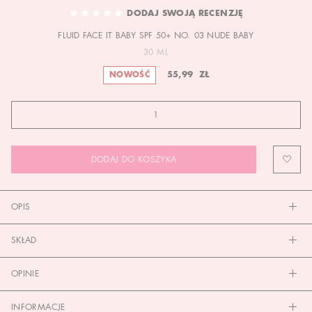
TO
DODAJ SWOJĄ RECENZJĘ
THE
FLUID FACE IT BABY SPF 50+ NO. 03 NUDE BABY
BEGINNING
OF
30 ML
THE
55,99 ZŁ
NOWOŚĆ
IMAGES
GALLERY
DODAJ DO KOSZYKA
OPIS
SKŁAD
OPINIE
INFORMACJE