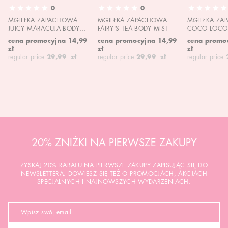
0
0
MGIEŁKA ZAPACHOWA -
MGIEŁKA ZAPACHOWA -
MGIEŁKA ZA
JUICY MARACUJA BODY
FAIRY'S TEA BODY MIST
COCO LOCO 
MIST
MIST
cena promocyjna
14,99
cena promocyjna
14,99
cena promo
zł
zł
zł
regular price
29,99 zł
regular price
29,99 zł
regular price
20% ZNIŻKI NA PIERWSZE ZAKUPY
ZYSKAJ 20% RABATU NA PIERWSZE ZAKUPY ZAPISUJĄC SIĘ DO
NEWSLETTERA. DOWIESZ SIĘ TEŻ O PROMOCJACH, AKCJACH
SPECJALNYCH I NAJNOWSZYCH WYDARZENIACH.