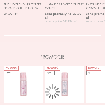
THE NEVERENDING TOPPER
INSTA KISS POCKET CHERRY
INSTA KISS 
PRESSED GLITTER NO. 02
CANDY
CARAMEL FU
MOON CHILD
24,99 zł
cena promocyjna
29,92
cena promo
zł
zł
regular price
39,90 zł
regular price
PROMOCJE
NOWOŚĆ
NOWOŚĆ
NOWOŚĆ
-50%
-50%
-50%