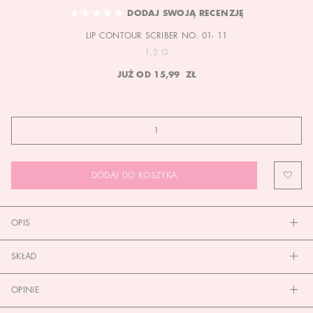
TO
DODAJ SWOJĄ RECENZJĘ
THE
LIP CONTOUR SCRIBER NO. 01- 11
BEGINNING
OF
1,2 G
THE
JUŻ OD
15,99 ZŁ
IMAGES
GALLERY
DODAJ DO KOSZYKA
OPIS
SKŁAD
OPINIE