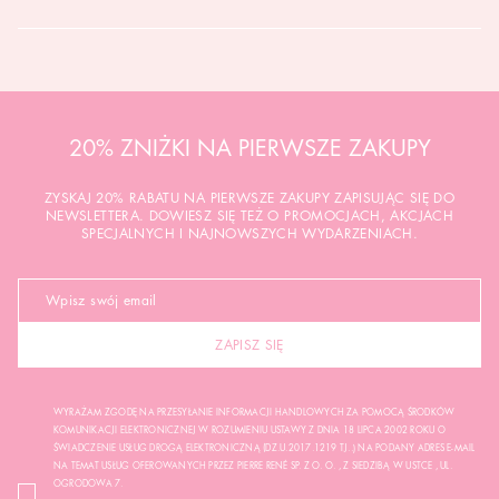
20% ZNIŻKI NA PIERWSZE ZAKUPY
ZYSKAJ 20% RABATU NA PIERWSZE ZAKUPY ZAPISUJĄC SIĘ DO
NEWSLETTERA. DOWIESZ SIĘ TEŻ O PROMOCJACH, AKCJACH
SPECJALNYCH I NAJNOWSZYCH WYDARZENIACH.
ZAPISZ SIĘ
WYRAŻAM ZGODĘ NA PRZESYŁANIE INFORMACJI HANDLOWYCH ZA POMOCĄ ŚRODKÓW
KOMUNIKACJI ELEKTRONICZNEJ W ROZUMIENIU USTAWY Z DNIA 18 LIPCA 2002 ROKU O
ŚWIADCZENIE USŁUG DROGĄ ELEKTRONICZNĄ (DZ.U.2017.1219 TJ..) NA PODANY ADRES E-MAIL
NA TEMAT USŁUG OFEROWANYCH PRZEZ PIERRE RENÉ SP. Z O. O. , Z SIEDZIBĄ W USTCE , UL.
OGRODOWA 7.