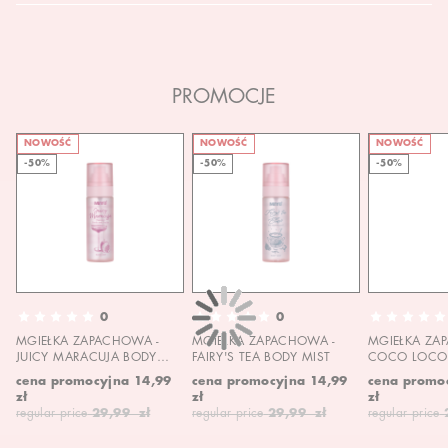
PROMOCJE
NOWOŚĆ
NOWOŚĆ
NOWOŚĆ
-50%
-50%
-50%
0
0
MGIEŁKA ZAPACHOWA -
MGIEŁKA ZAPACHOWA -
MGIEŁKA ZA
JUICY MARACUJA BODY
FAIRY'S TEA BODY MIST
COCO LOCO 
MIST
MIST
cena promocyjna
14,99
cena promocyjna
14,99
cena promo
zł
zł
zł
regular price
29,99 zł
regular price
29,99 zł
regular price