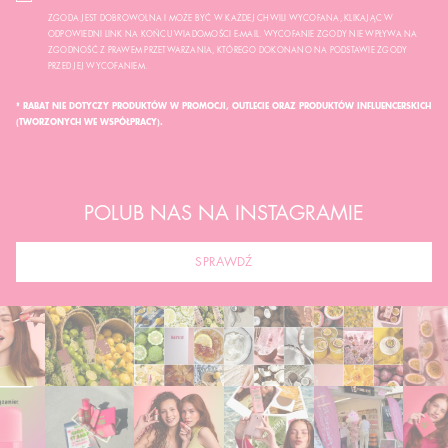
ZGODA JEST DOBROWOLNA I MOŻE BYĆ W KAŻDEJ CHWILI WYCOFANA, KLIKAJĄC W
ODPOWIEDNI LINK NA KOŃCU WIADOMOŚCI E-MAIL. WYCOFANIE ZGODY NIE WPŁYWA NA
ZGODNOŚĆ Z PRAWEM PRZETWARZANIA, KTÓREGO DOKONANO NA PODSTAWIE ZGODY
PRZED JEJ WYCOFANIEM.
* RABAT NIE DOTYCZY PRODUKTÓW W PROMOCJI, OUTLECIE ORAZ PRODUKTÓW INFLUENCERSKICH
(TWORZONYCH WE WSPÓŁPRACY).
POLUB NAS NA INSTAGRAMIE
SPRAWDŹ