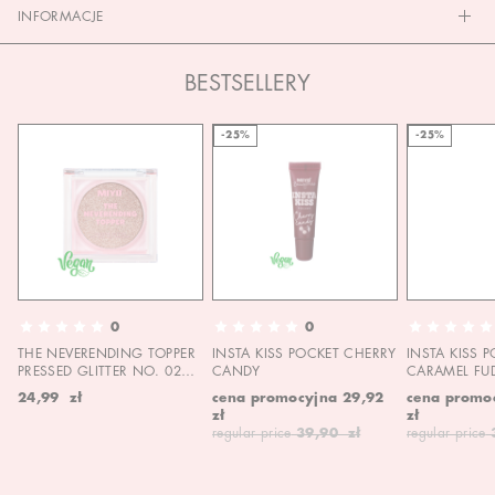
INFORMACJE
BESTSELLERY
-25%
-25%
0
0
THE NEVERENDING TOPPER
INSTA KISS POCKET CHERRY
INSTA KISS 
PRESSED GLITTER NO. 02
CANDY
CARAMEL FU
MOON CHILD
24,99 zł
cena promocyjna
29,92
cena promo
zł
zł
regular price
39,90 zł
regular price