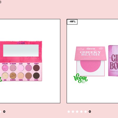
3
-49%
0
0