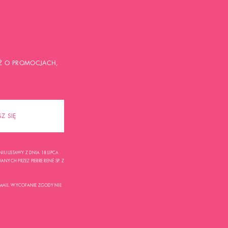
TEŻ O PROMOCJACH,
SZ SIĘ
U USTAWY Z DNIA 18 LIPCA
NYCH PRZEZ PIERRE RENÉ SP. Z
MAIL. WYCOFANIE ZGODY NIE