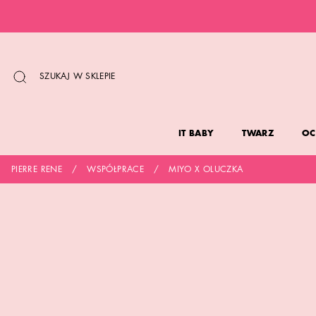
PRZEJDŹ
DO
TREŚCI
SZUKAJ W SKLEPIE
IT BABY
TWARZ
OC
PIERRE RENE
WSPÓŁPRACE
MIYO X OLUCZKA