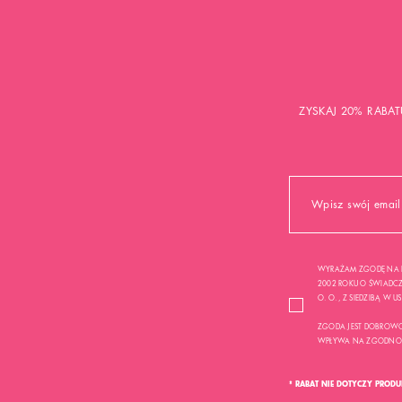
ZYSKAJ 20% RABAT
WYRAŻAM ZGODĘ NA P
2002 ROKU O ŚWIADCZE
O. O. , Z SIEDZIBĄ W 
ZGODA JEST DOBROWO
WPŁYWA NA ZGODNOŚĆ
* RABAT NIE DOTYCZY PROD