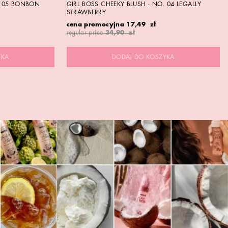
. 05 BONBON
GIRL BOSS CHEEKY BLUSH - NO. 04 LEGALLY
STRAWBERRY
cena promocyjna
17,49 zł
regular price
34,90 zł
YKA
DODAJ DO KOSZYKA