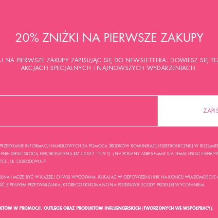
20% ZNIŻKI NA PIERWSZE ZAKUPY
U NA PIERWSZE ZAKUPY ZAPISUJĄC SIĘ DO NEWSLETTERA. DOWIESZ SIĘ 
AKCJACH SPECJALNYCH I NAJNOWSZYCH WYDARZENIACH.
ZAPI
RZESYŁANIE INFORMACJI HANDLOWYCH ZA POMOCĄ ŚRODKÓW KOMUNIKACJI ELEKTRONICZNEJ W ROZUMIENI
NIE USŁUG DROGĄ ELEKTRONICZNĄ (DZ.U.2017.1219 TJ..) NA PODANY ADRES E-MAIL NA TEMAT USŁUG OFEROWA
USTCE , UL. OGRODOWA 7.
LNA I MOŻE BYĆ W KAŻDEJ CHWILI WYCOFANA, KLIKAJĄC W ODPOWIEDNI LINK NA KOŃCU WIADOMOŚCI E-
 Z PRAWEM PRZETWARZANIA, KTÓREGO DOKONANO NA PODSTAWIE ZGODY PRZED JEJ WYCOFANIEM.
UKTÓW W PROMOCJI, OUTLECIE ORAZ PRODUKTÓW INFLUENCERSKICH (TWORZONYCH WE WSPÓŁPRACY).