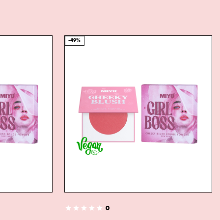
-49%
0