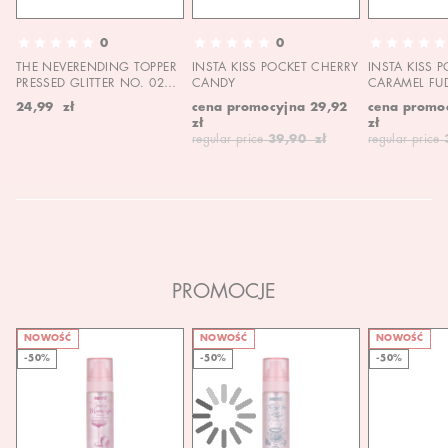
0
0
THE NEVERENDING TOPPER
INSTA KISS POCKET CHERRY
INSTA KISS 
PRESSED GLITTER NO. 02
CANDY
CARAMEL FU
MOON CHILD
24,99 zł
cena promocyjna
29,92
cena promo
zł
zł
regular price
39,90 zł
regular price
PROMOCJE
NOWOŚĆ
NOWOŚĆ
NOWOŚĆ
-50%
-50%
-50%