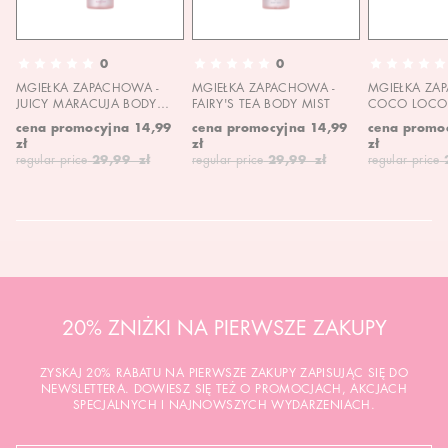
0
0
MGIEŁKA ZAPACHOWA -
MGIEŁKA ZAPACHOWA -
MGIEŁKA ZA
JUICY MARACUJA BODY
FAIRY'S TEA BODY MIST
COCO LOCO 
MIST
MIST
cena promocyjna
14,99
cena promocyjna
14,99
cena promo
zł
zł
zł
regular price
29,99 zł
regular price
29,99 zł
regular price
20% ZNIŻKI NA PIERWSZE ZAKUPY
ZYSKAJ 20% RABATU NA PIERWSZE ZAKUPY ZAPISUJĄC SIĘ DO
NEWSLETTERA. DOWIESZ SIĘ TEŻ O PROMOCJACH, AKCJACH
SPECJALNYCH I NAJNOWSZYCH WYDARZENIACH.