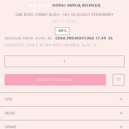
TO
DODAJ SWOJĄ RECENZJĘ
THE
GIRL BOSS CHEEKY BLUSH - NO. 04 LEGALLY STRAWBERRY
BEGINNING
OF
5G / 0.18 OZ.
THE
-49%
IMAGES
REGULAR PRICE
34,90 ZŁ
CENA PROMOCYJNA
17,49 ZŁ
GALLERY
NAJNIŻSZA CENA Z 30 DNI PRZED OBNIŻKĄ:
34,90 ZŁ
DODAJ DO KOSZYKA
OPIS
SKŁAD
OPINIE