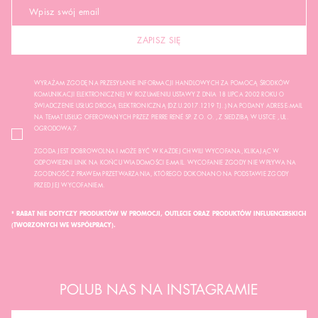
ZAPISZ SIĘ
WYRAŻAM ZGODĘ NA PRZESYŁANIE INFORMACJI HANDLOWYCH ZA POMOCĄ ŚRODKÓW
KOMUNIKACJI ELEKTRONICZNEJ W ROZUMIENIU USTAWY Z DNIA 18 LIPCA 2002 ROKU O
ŚWIADCZENIE USŁUG DROGĄ ELEKTRONICZNĄ (DZ.U.2017.1219 TJ..) NA PODANY ADRES E-MAIL
NA TEMAT USŁUG OFEROWANYCH PRZEZ PIERRE RENÉ SP. Z O. O. , Z SIEDZIBĄ W USTCE , UL.
OGRODOWA 7.
ZGODA JEST DOBROWOLNA I MOŻE BYĆ W KAŻDEJ CHWILI WYCOFANA, KLIKAJĄC W
ODPOWIEDNI LINK NA KOŃCU WIADOMOŚCI E-MAIL. WYCOFANIE ZGODY NIE WPŁYWA NA
ZGODNOŚĆ Z PRAWEM PRZETWARZANIA, KTÓREGO DOKONANO NA PODSTAWIE ZGODY
PRZED JEJ WYCOFANIEM.
* RABAT NIE DOTYCZY PRODUKTÓW W PROMOCJI, OUTLECIE ORAZ PRODUKTÓW INFLUENCERSKICH
(TWORZONYCH WE WSPÓŁPRACY).
POLUB NAS NA INSTAGRAMIE