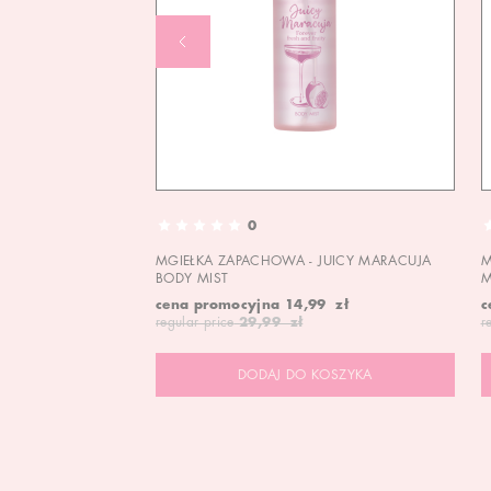
0
MGIEŁKA ZAPACHOWA - JUICY MARACUJA
M
BODY MIST
M
cena promocyjna
14,99 zł
c
regular price
29,99 zł
r
DODAJ DO KOSZYKA