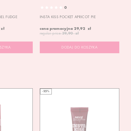
0
MEL FUDGE
INSTA KISS POCKET APRICOT PIE
OU
 zł
cena promocyjna
29,92 zł
19
regular price
39,90 zł
SZYKA
DODAJ DO KOSZYKA
-25%
-