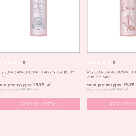
0
0
GIEŁKA ZAPACHOWA - FAIRY'S TEA BODY
MGIEŁKA ZAPACHOWA - C
IST
& BODY MIST
ena promocyjna
14,99 zł
cena promocyjna
14,99
egular price
29,99 zł
regular price
29,99 zł
DODAJ DO KOSZYKA
DODAJ DO KO