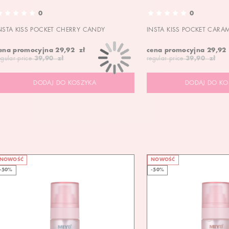
0
0
NSTA KISS POCKET CHERRY CANDY
INSTA KISS POCKET CARA
ena promocyjna
29,92 zł
cena promocyjna
29,92
egular price
39,90 zł
regular price
39,90 zł
DODAJ DO KOSZYKA
DODAJ DO KO
NOWOŚĆ
NOWOŚĆ
-50%
-50%