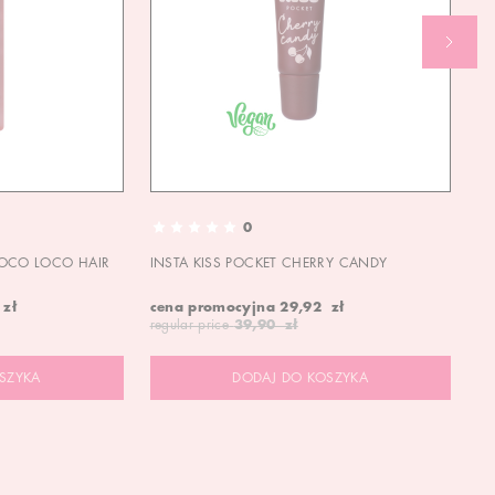
0
OCO LOCO HAIR
INSTA KISS POCKET CHERRY CANDY
IN
 zł
cena promocyjna
29,92 zł
ce
regular price
39,90 zł
re
SZYKA
DODAJ DO KOSZYKA