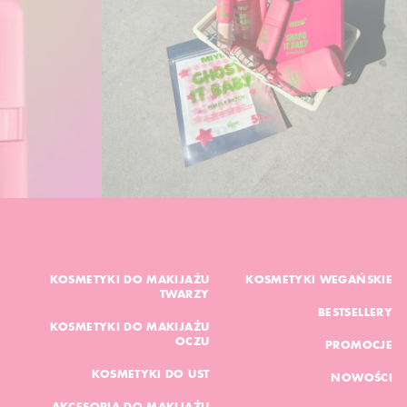
KOSMETYKI DO MAKIJAŻU
KOSMETYKI WEGAŃSKIE
TWARZY
BESTSELLERY
KOSMETYKI DO MAKIJAŻU
OCZU
PROMOCJE
KOSMETYKI DO UST
NOWOŚCI