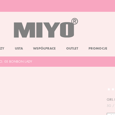
DARMOWA DOSTAWA OD 150 ZŁ
DOLL FACE PROMOCJA -20%
ZY
USTA
WSPÓŁPRACE
OUTLET
PROMOCJE
NO. 05 BONBON LADY
GIRL
5G /