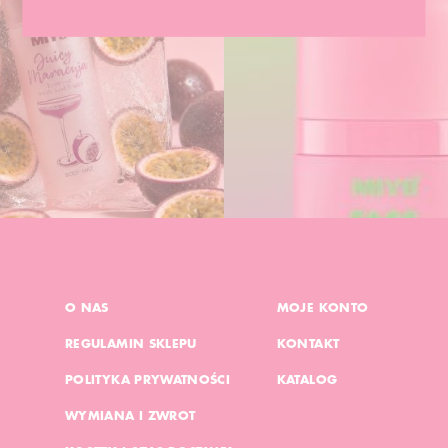
O NAS
MOJE KONTO
REGULAMIN SKLEPU
KONTAKT
POLITYKA PRYWATNOŚCI
KATALOG
WYMIANA I ZWROT