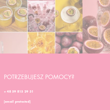
POTRZEBUJESZ POMOCY?
+ 48 59 815 29 31
[email protected]