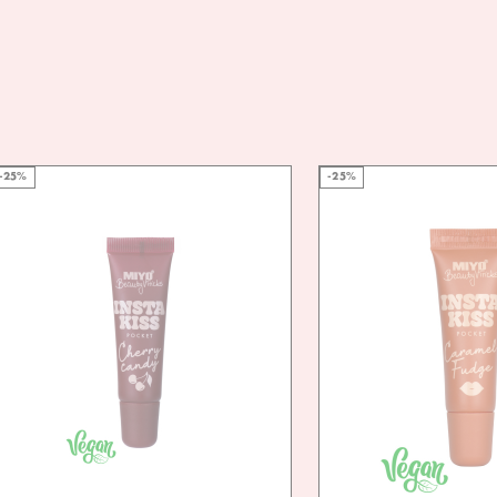
-25%
-25%
VEG
FRIE