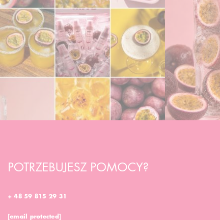
POTRZEBUJESZ POMOCY?
+ 48 59 815 29 31
[email protected]