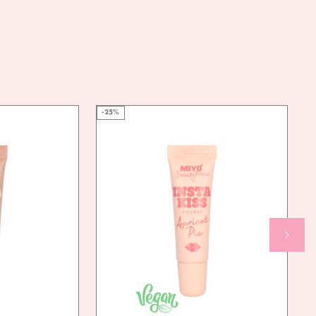
DIMETHICONE/ VINYL DIMETHICONE CROSSPOLYMER,
LAUROYL LYSINE, POLYMETHYLSILSESQUIOXANE,
CYCLOPENTASILOXANE, CYCLOHEXASILOXANE,
HDI/TRIMETHYLOL HEXYLLACTONE CROSSPOLYMER,
MAGNESIUM MYRISTATE, DECYL ISOSTEARATE,
ISOSTEARYL ISOSTEARATE, HYDROGENATED
POLYISOBUTENE, ETHYLHEXYLGLYCERIN, MAGNESIUM
OXIDE, ALUMINA, CAPRYLIC/CAPRIC TRIGLYCERIDE, TIN
OXIDE, PALMITIC ACID, [MAY CONTAIN/MOŻE
ZAWIERAĆ: CI 77499, CI 77742, CI 77007, CI 15850, CI
-25%
77491, CI 19140, CI 77492, CI 45410:2, CI 77266, CI
15850:1, CI 77510, CI 75470, CI 42090:2, CI 16035, CI
47005, CI 77891]
AN
TAK
NDLY