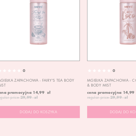
0
0
GIEŁKA ZAPACHOWA - FAIRY'S TEA BODY
MGIEŁKA ZAPACHOWA - C
IST
& BODY MIST
ena promocyjna
14,99 zł
cena promocyjna
14,99
egular price
29,99 zł
regular price
29,99 zł
DODAJ DO KOSZYKA
DODAJ DO KO