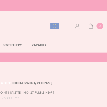
0
KOSZYK
KONTO
BESTSELLERY
ZAPACHY
DODAJ SWOJĄ RECENZJĘ
POINTS PALETTE - NO. 27 PURPLE HEART
ML/0,23 FL.OZ.