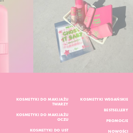
KOSMETYKI DO MAKIJAŻU
KOSMETYKI WEGAŃSKIE
TWARZY
BESTSELLERY
KOSMETYKI DO MAKIJAŻU
OCZU
PROMOCJE
KOSMETYKI DO UST
NOWOŚCI