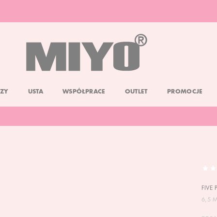
DARMOWA DOSTAWA OD 150 ZŁ
DOLL FACE PROMOCJA -20%
ZY
USTA
WSPÓŁPRACE
OUTLET
PROMOCJE
FIVE 
6,5 