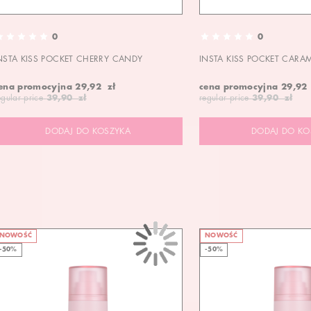
0
0
NSTA KISS POCKET CHERRY CANDY
INSTA KISS POCKET CARA
ena promocyjna
29,92 zł
cena promocyjna
29,92
egular price
39,90 zł
regular price
39,90 zł
DODAJ DO KOSZYKA
DODAJ DO KO
NOWOŚĆ
NOWOŚĆ
-50%
-50%