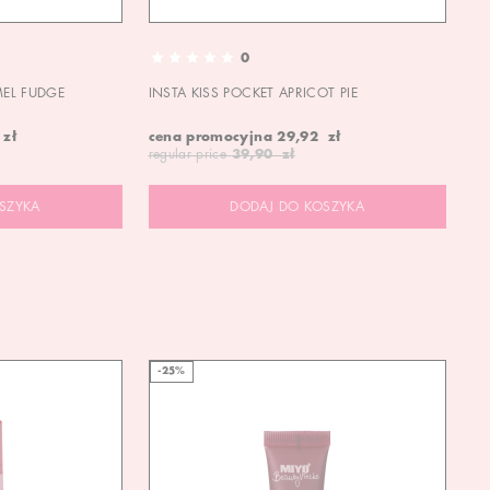
0
MEL FUDGE
INSTA KISS POCKET APRICOT PIE
OU
 zł
cena promocyjna
29,92 zł
19
regular price
39,90 zł
SZYKA
DODAJ DO KOSZYKA
-25%
-