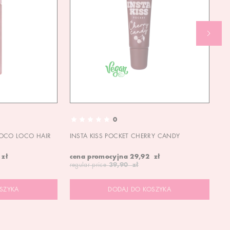
0
OCO LOCO HAIR
INSTA KISS POCKET CHERRY CANDY
IN
 zł
cena promocyjna
29,92 zł
ce
regular price
39,90 zł
re
SZYKA
DODAJ DO KOSZYKA