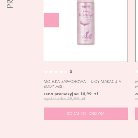
0
MGIEŁKA ZAPACHOWA - JUICY MARACUJA
M
BODY MIST
M
cena promocyjna
14,99 zł
c
regular price
29,99 zł
r
DODAJ DO KOSZYKA