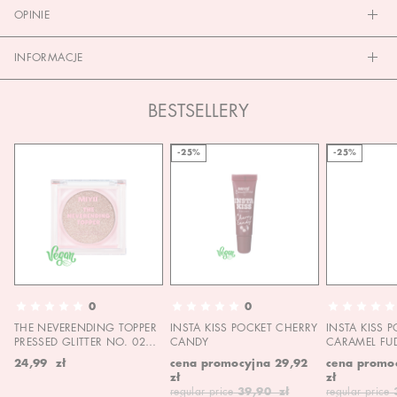
OPINIE
INFORMACJE
BESTSELLERY
-25%
-25%
0
0
THE NEVERENDING TOPPER
INSTA KISS POCKET CHERRY
INSTA KISS 
PRESSED GLITTER NO. 02
CANDY
CARAMEL FU
MOON CHILD
24,99 zł
cena promocyjna
29,92
cena promo
zł
zł
regular price
39,90 zł
regular price