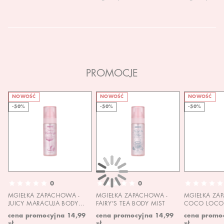
PROMOCJE
NOWOŚĆ
NOWOŚĆ
NOWOŚĆ
-50%
-50%
-50%
0
0
MGIEŁKA ZAPACHOWA -
MGIEŁKA ZAPACHOWA -
MGIEŁKA ZA
JUICY MARACUJA BODY
FAIRY'S TEA BODY MIST
COCO LOCO 
MIST
MIST
cena promocyjna
14,99
cena promocyjna
14,99
cena promo
zł
zł
zł