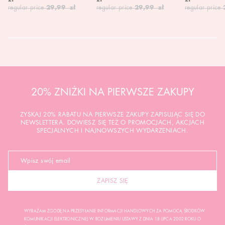
regular price
29,99 zł
regular price
29,99 zł
regular price
20% ZNIŻKI NA PIERWSZE ZAKUPY
ZYSKAJ 20% RABATU NA PIERWSZE ZAKUPY ZAPISUJĄC SIĘ DO
NEWSLETTERA. DOWIESZ SIĘ TEŻ O PROMOCJACH, AKCJACH
SPECJALNYCH I NAJNOWSZYCH WYDARZENIACH.
ZAPISZ SIĘ
WYRAŻAM ZGODĘ NA PRZESYŁANIE INFORMACJI HANDLOWYCH ZA POMOCĄ ŚRODKÓW
KOMUNIKACJI ELEKTRONICZNEJ W ROZUMIENIU USTAWY Z DNIA 18 LIPCA 2002 ROKU O