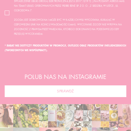
ŚWIADCZENIE USŁUG DROGĄ ELEKTRONICZNĄ (DZ.U.2017.1219 TJ..) NA PODANY ADRES E-MAIL
NA TEMAT USŁUG OFEROWANYCH PRZEZ PIERRE RENÉ SP. Z O. O. , Z SIEDZIBĄ W USTCE , UL.
OGRODOWA 7.
ZGODA JEST DOBROWOLNA I MOŻE BYĆ W KAŻDEJ CHWILI WYCOFANA, KLIKAJĄC W
ODPOWIEDNI LINK NA KOŃCU WIADOMOŚCI E-MAIL. WYCOFANIE ZGODY NIE WPŁYWA NA
ZGODNOŚĆ Z PRAWEM PRZETWARZANIA, KTÓREGO DOKONANO NA PODSTAWIE ZGODY
PRZED JEJ WYCOFANIEM.
* RABAT NIE DOTYCZY PRODUKTÓW W PROMOCJI, OUTLECIE ORAZ PRODUKTÓW INFLUENCERSKICH
(TWORZONYCH WE WSPÓŁPRACY).
POLUB NAS NA INSTAGRAMIE
SPRAWDŹ