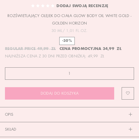
TO
DODAJ SWOJĄ RECENZJĘ
THE
ROZŚWIETLAJĄCY OLEJEK DO CIAŁA GLOW BODY OIL WHITE GOLD -
BEGINNING
OF
GOLDEN HORIZON
THE
30 ML/ 1,01 FL.OZ.
IMAGES
-30%
GALLERY
REGULAR PRICE
49,99 ZŁ
CENA PROMOCYJNA
34,99 ZŁ
NAJNIŻSZA CENA Z 30 DNI PRZED OBNIŻKĄ:
49,99 ZŁ
DODAJ DO KOSZYKA
OPIS
SKŁAD