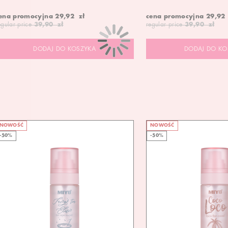
ena promocyjna
29,92 zł
cena promocyjna
29,92
egular price
39,90 zł
regular price
39,90 zł
DODAJ DO KOSZYKA
DODAJ DO KO
NOWOŚĆ
NOWOŚĆ
-50%
-50%