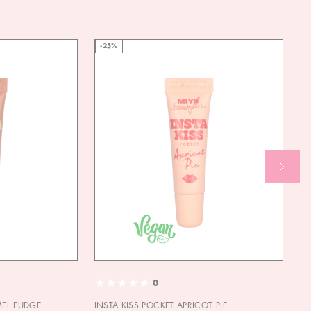
-25%
0
MEL FUDGE
INSTA KISS POCKET APRICOT PIE
OU