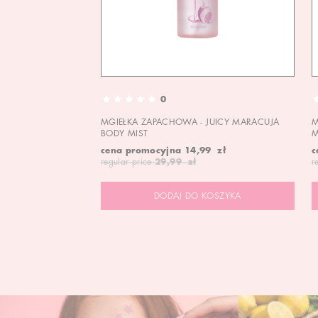
0
MGIEŁKA ZAPACHOWA - JUICY MARACUJA
M
BODY MIST
M
cena promocyjna
14,99 zł
c
regular price
29,99 zł
r
DODAJ DO KOSZYKA