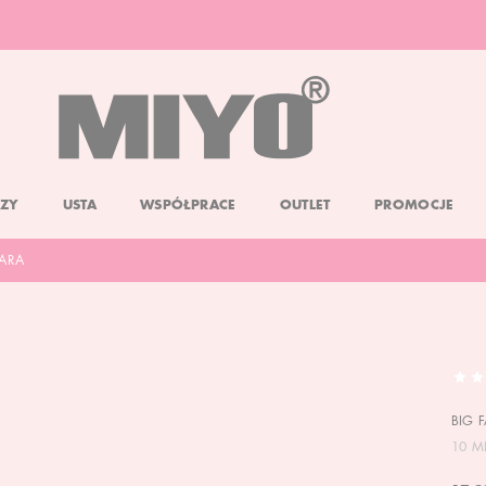
DARMOWA DOSTAWA OD 150 ZŁ
DOLL FACE PROMOCJA -20%
ZY
USTA
WSPÓŁPRACE
OUTLET
PROMOCJE
CARA
BIG 
10 M