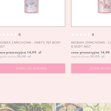
0
0
GIEŁKA ZAPACHOWA - FAIRY'S TEA BODY
MGIEŁKA ZAPACHOWA - C
IST
& BODY MIST
ena promocyjna
14,99 zł
cena promocyjna
14,99
egular price
29,99 zł
regular price
29,99 zł
DODAJ DO KOSZYKA
DODAJ DO KO