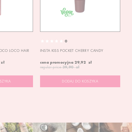
0
OCO LOCO HAIR
INSTA KISS POCKET CHERRY CANDY
IN
 zł
cena promocyjna
29,92 zł
ce
regular price
39,90 zł
re
SZYKA
DODAJ DO KOSZYKA