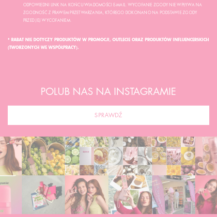
ODPOWIEDNI LINK NA KOŃCU WIADOMOŚCI E-MAIL. WYCOFANIE ZGODY NIE WPŁYWA NA
ZGODNOŚĆ Z PRAWEM PRZETWARZANIA, KTÓREGO DOKONANO NA PODSTAWIE ZGODY
PRZED JEJ WYCOFANIEM.
* RABAT NIE DOTYCZY PRODUKTÓW W PROMOCJI, OUTLECIE ORAZ PRODUKTÓW INFLUENCERSKICH
(TWORZONYCH WE WSPÓŁPRACY).
POLUB NAS NA INSTAGRAMIE
SPRAWDŹ