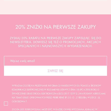
20% ZNIŻKI NA PIERWSZE ZAKUPY
ZYSKAJ 20% RABATU NA PIERWSZE ZAKUPY ZAPISUJĄC SIĘ DO
NEWSLETTERA. DOWIESZ SIĘ TEŻ O PROMOCJACH, AKCJACH
SPECJALNYCH I NAJNOWSZYCH WYDARZENIACH.
ZAPISZ SIĘ
WYRAŻAM ZGODĘ NA PRZESYŁANIE INFORMACJI HANDLOWYCH ZA POMOCĄ ŚRODKÓW
KOMUNIKACJI ELEKTRONICZNEJ W ROZUMIENIU USTAWY Z DNIA 18 LIPCA 2002 ROKU O
ŚWIADCZENIE USŁUG DROGĄ ELEKTRONICZNĄ (DZ.U.2017.1219 TJ..) NA PODANY ADRES E-MAIL
NA TEMAT USŁUG OFEROWANYCH PRZEZ PIERRE RENÉ SP. Z O. O. , Z SIEDZIBĄ W USTCE , UL.
OGRODOWA 7.
ZGODA JEST DOBROWOLNA I MOŻE BYĆ W KAŻDEJ CHWILI WYCOFANA, KLIKAJĄC W