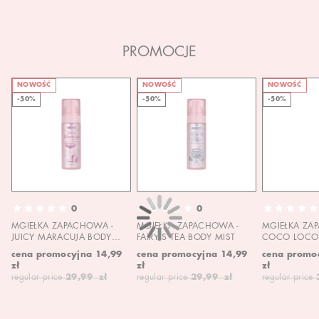
PROMOCJE
NOWOŚĆ
NOWOŚĆ
NOWOŚĆ
-50%
-50%
-50%
0
0
MGIEŁKA ZAPACHOWA -
MGIEŁKA ZAPACHOWA -
MGIEŁKA ZA
JUICY MARACUJA BODY
FAIRY'S TEA BODY MIST
COCO LOCO 
MIST
MIST
cena promocyjna
14,99
cena promocyjna
14,99
cena promo
zł
zł
zł
regular price
29,99 zł
regular price
29,99 zł
regular price