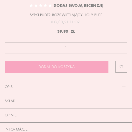
TO
DODAJ SWOJĄ RECENZJĘ
THE
SYPKI PUDER ROZŚWIETLAJĄCY HOLY PUFF
BEGINNING
OF
6 G/ 0,21 FL.OZ.
THE
39,90 ZŁ
IMAGES
GALLERY
DODAJ DO KOSZYKA
OPIS
SKŁAD
OPINIE
INFORMACJE