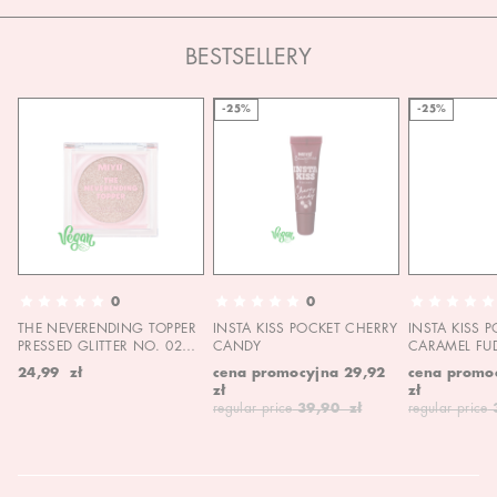
BESTSELLERY
-25%
-25%
0
0
THE NEVERENDING TOPPER
INSTA KISS POCKET CHERRY
INSTA KISS 
PRESSED GLITTER NO. 02
CANDY
CARAMEL FU
MOON CHILD
24,99 zł
cena promocyjna
29,92
cena promo
zł
zł
regular price
39,90 zł
regular price