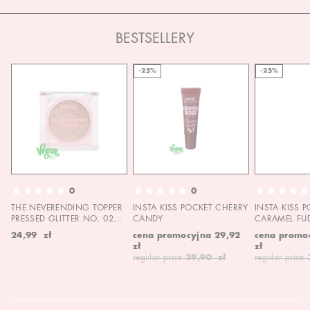
BESTSELLERY
-25%
-25%
0
0
THE NEVERENDING TOPPER
INSTA KISS POCKET CHERRY
INSTA KISS 
PRESSED GLITTER NO. 02
CANDY
CARAMEL FU
MOON CHILD
24,99 zł
cena promocyjna
29,92
cena promo
zł
zł
regular price
39,90 zł
regular price