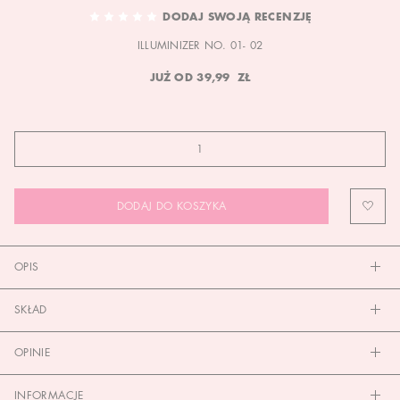
TO
DODAJ SWOJĄ RECENZJĘ
THE
ILLUMINIZER NO. 01- 02
BEGINNING
OF
JUŻ OD
39,99 ZŁ
THE
IMAGES
GALLERY
DODAJ DO KOSZYKA
OPIS
SKŁAD
OPINIE
INFORMACJE