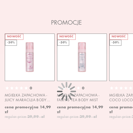
PROMOCJE
NOWOŚĆ
NOWOŚĆ
NOWOŚĆ
-50%
-50%
-50%
0
0
MGIEŁKA ZAPACHOWA -
MGIEŁKA ZAPACHOWA -
MGIEŁKA ZA
JUICY MARACUJA BODY
FAIRY'S TEA BODY MIST
COCO LOCO 
MIST
MIST
cena promocyjna
14,99
cena promocyjna
14,99
cena promo
zł
zł
zł
regular price
29,99 zł
regular price
29,99 zł
regular price