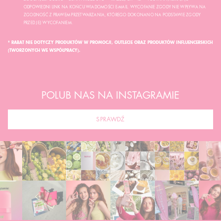
ODPOWIEDNI LINK NA KOŃCU WIADOMOŚCI E-MAIL. WYCOFANIE ZGODY NIE WPŁYWA NA
ZGODNOŚĆ Z PRAWEM PRZETWARZANIA, KTÓREGO DOKONANO NA PODSTAWIE ZGODY
PRZED JEJ WYCOFANIEM.
* RABAT NIE DOTYCZY PRODUKTÓW W PROMOCJI, OUTLECIE ORAZ PRODUKTÓW INFLUENCERSKICH
(TWORZONYCH WE WSPÓŁPRACY).
POLUB NAS NA INSTAGRAMIE
SPRAWDŹ