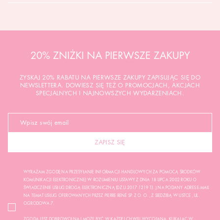
20% ZNIŻKI NA PIERWSZE ZAKUPY
ZYSKAJ 20% RABATU NA PIERWSZE ZAKUPY ZAPISUJĄC SIĘ DO
NEWSLETTERA. DOWIESZ SIĘ TEŻ O PROMOCJACH, AKCJACH
SPECJALNYCH I NAJNOWSZYCH WYDARZENIACH.
ZAPISZ SIĘ
WYRAŻAM ZGODĘ NA PRZESYŁANIE INFORMACJI HANDLOWYCH ZA POMOCĄ ŚRODKÓW
KOMUNIKACJI ELEKTRONICZNEJ W ROZUMIENIU USTAWY Z DNIA 18 LIPCA 2002 ROKU O
ŚWIADCZENIE USŁUG DROGĄ ELEKTRONICZNĄ (DZ.U.2017.1219 TJ..) NA PODANY ADRES E-MAIL
NA TEMAT USŁUG OFEROWANYCH PRZEZ PIERRE RENÉ SP. Z O. O. , Z SIEDZIBĄ W USTCE , UL.
OGRODOWA 7.
ZGODA JEST DOBROWOLNA I MOŻE BYĆ W KAŻDEJ CHWILI WYCOFANA, KLIKAJĄC W