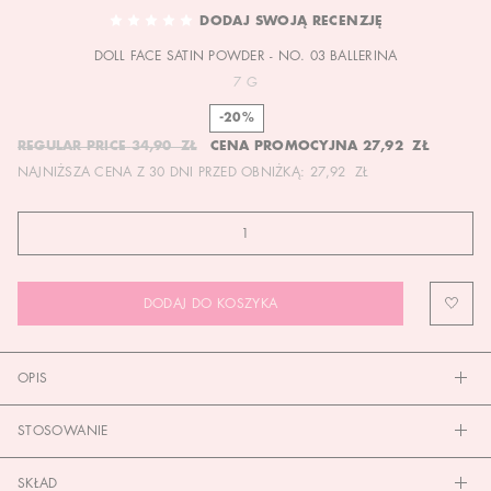
TO
DODAJ SWOJĄ RECENZJĘ
THE
DOLL FACE SATIN POWDER - NO. 03 BALLERINA
BEGINNING
OF
7 G
THE
-20%
IMAGES
REGULAR PRICE
34,90 ZŁ
CENA PROMOCYJNA
27,92 ZŁ
GALLERY
NAJNIŻSZA CENA Z 30 DNI PRZED OBNIŻKĄ:
27,92 ZŁ
DODAJ DO KOSZYKA
OPIS
STOSOWANIE
SKŁAD