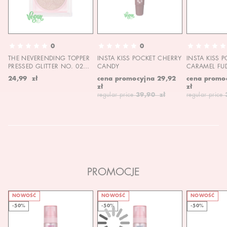
0
0
THE NEVERENDING TOPPER
INSTA KISS POCKET CHERRY
INSTA KISS 
PRESSED GLITTER NO. 02
CANDY
CARAMEL FU
MOON CHILD
24,99 zł
cena promocyjna
29,92
cena promo
zł
zł
regular price
39,90 zł
regular price
PROMOCJE
NOWOŚĆ
NOWOŚĆ
NOWOŚĆ
-50%
-50%
-50%