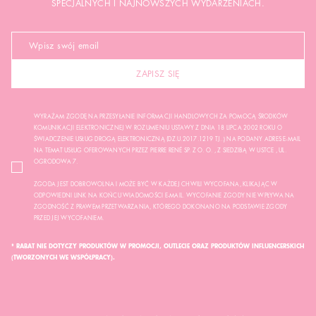
SPECJALNYCH I NAJNOWSZYCH WYDARZENIACH.
ZAPISZ SIĘ
WYRAŻAM ZGODĘ NA PRZESYŁANIE INFORMACJI HANDLOWYCH ZA POMOCĄ ŚRODKÓW
KOMUNIKACJI ELEKTRONICZNEJ W ROZUMIENIU USTAWY Z DNIA 18 LIPCA 2002 ROKU O
ŚWIADCZENIE USŁUG DROGĄ ELEKTRONICZNĄ (DZ.U.2017.1219 TJ..) NA PODANY ADRES E-MAIL
NA TEMAT USŁUG OFEROWANYCH PRZEZ PIERRE RENÉ SP. Z O. O. , Z SIEDZIBĄ W USTCE , UL.
OGRODOWA 7.
ZGODA JEST DOBROWOLNA I MOŻE BYĆ W KAŻDEJ CHWILI WYCOFANA, KLIKAJĄC W
ODPOWIEDNI LINK NA KOŃCU WIADOMOŚCI E-MAIL. WYCOFANIE ZGODY NIE WPŁYWA NA
ZGODNOŚĆ Z PRAWEM PRZETWARZANIA, KTÓREGO DOKONANO NA PODSTAWIE ZGODY
PRZED JEJ WYCOFANIEM.
* RABAT NIE DOTYCZY PRODUKTÓW W PROMOCJI, OUTLECIE ORAZ PRODUKTÓW INFLUENCERSKICH
(TWORZONYCH WE WSPÓŁPRACY).