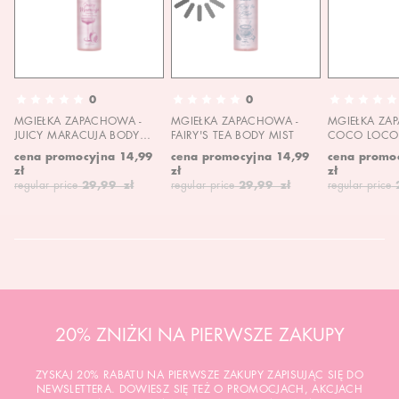
0
0
MGIEŁKA ZAPACHOWA -
MGIEŁKA ZAPACHOWA -
MGIEŁKA ZA
JUICY MARACUJA BODY
FAIRY'S TEA BODY MIST
COCO LOCO 
MIST
MIST
cena promocyjna
14,99
cena promocyjna
14,99
cena promo
zł
zł
zł
regular price
29,99 zł
regular price
29,99 zł
regular price
20% ZNIŻKI NA PIERWSZE ZAKUPY
ZYSKAJ 20% RABATU NA PIERWSZE ZAKUPY ZAPISUJĄC SIĘ DO
NEWSLETTERA. DOWIESZ SIĘ TEŻ O PROMOCJACH, AKCJACH