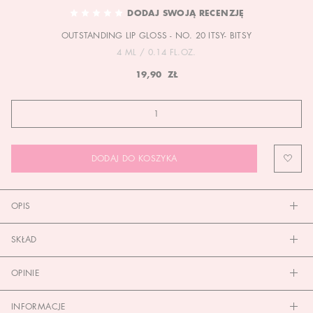
TO
DODAJ SWOJĄ RECENZJĘ
THE
OUTSTANDING LIP GLOSS - NO. 20 ITSY- BITSY
BEGINNING
OF
4 ML / 0.14 FL.OZ.
THE
19,90 ZŁ
IMAGES
GALLERY
DODAJ DO KOSZYKA
OPIS
SKŁAD
OPINIE
INFORMACJE