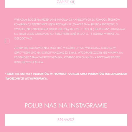
ZAPISZ SIĘ
WYRAŻAM ZGODĘ NA PRZESYŁANIE INFORMACJI HANDLOWYCH ZA POMOCĄ ŚRODKÓW
KOMUNIKACJI ELEKTRONICZNEJ W ROZUMIENIU USTAWY Z DNIA 18 LIPCA 2002 ROKU O
ŚWIADCZENIE USŁUG DROGĄ ELEKTRONICZNĄ (DZ.U.2017.1219 TJ..) NA PODANY ADRES E-MAIL
NA TEMAT USŁUG OFEROWANYCH PRZEZ PIERRE RENÉ SP. Z O. O. , Z SIEDZIBĄ W USTCE , UL.
OGRODOWA 7.
ZGODA JEST DOBROWOLNA I MOŻE BYĆ W KAŻDEJ CHWILI WYCOFANA, KLIKAJĄC W
ODPOWIEDNI LINK NA KOŃCU WIADOMOŚCI E-MAIL. WYCOFANIE ZGODY NIE WPŁYWA NA
ZGODNOŚĆ Z PRAWEM PRZETWARZANIA, KTÓREGO DOKONANO NA PODSTAWIE ZGODY
PRZED JEJ WYCOFANIEM.
* RABAT NIE DOTYCZY PRODUKTÓW W PROMOCJI, OUTLECIE ORAZ PRODUKTÓW INFLUENCERSKICH
(TWORZONYCH WE WSPÓŁPRACY).
POLUB NAS NA INSTAGRAMIE
SPRAWDŹ