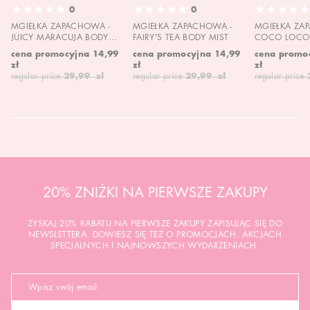
0
0
MGIEŁKA ZAPACHOWA -
MGIEŁKA ZAPACHOWA -
MGIEŁKA ZA
JUICY MARACUJA BODY
FAIRY'S TEA BODY MIST
COCO LOCO 
MIST
MIST
cena promocyjna
14,99
cena promocyjna
14,99
cena promo
zł
zł
zł
regular price
29,99 zł
regular price
29,99 zł
regular price
20% ZNIŻKI NA PIERWSZE ZAKUPY
ZYSKAJ 20% RABATU NA PIERWSZE ZAKUPY ZAPISUJĄC SIĘ DO
NEWSLETTERA. DOWIESZ SIĘ TEŻ O PROMOCJACH, AKCJACH
SPECJALNYCH I NAJNOWSZYCH WYDARZENIACH.