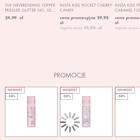
THE NEVERENDING TOPPER
INSTA KISS POCKET CHERRY
INSTA KISS 
PRESSED GLITTER NO. 02
CANDY
CARAMEL FU
MOON CHILD
24,99 zł
cena promocyjna
29,92
cena promo
zł
zł
regular price
39,90 zł
regular price
PROMOCJE
NOWOŚĆ
NOWOŚĆ
NOWOŚĆ
-50%
-50%
-50%