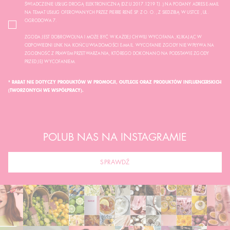
ŚWIADCZENIE USŁUG DROGĄ ELEKTRONICZNĄ (DZ.U.2017.1219 TJ..) NA PODANY ADRES E-MAIL
NA TEMAT USŁUG OFEROWANYCH PRZEZ PIERRE RENÉ SP. Z O. O. , Z SIEDZIBĄ W USTCE , UL.
OGRODOWA 7.
ZGODA JEST DOBROWOLNA I MOŻE BYĆ W KAŻDEJ CHWILI WYCOFANA, KLIKAJĄC W
ODPOWIEDNI LINK NA KOŃCU WIADOMOŚCI E-MAIL. WYCOFANIE ZGODY NIE WPŁYWA NA
ZGODNOŚĆ Z PRAWEM PRZETWARZANIA, KTÓREGO DOKONANO NA PODSTAWIE ZGODY
PRZED JEJ WYCOFANIEM.
* RABAT NIE DOTYCZY PRODUKTÓW W PROMOCJI, OUTLECIE ORAZ PRODUKTÓW INFLUENCERSKICH
(TWORZONYCH WE WSPÓŁPRACY).
POLUB NAS NA INSTAGRAMIE
SPRAWDŹ