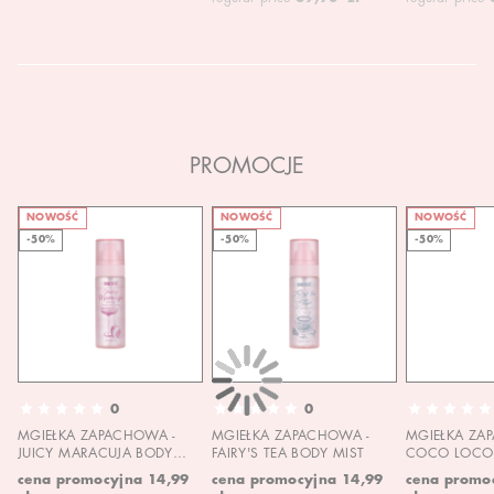
PROMOCJE
NOWOŚĆ
NOWOŚĆ
NOWOŚĆ
-50%
-50%
-50%
0
0
MGIEŁKA ZAPACHOWA -
MGIEŁKA ZAPACHOWA -
MGIEŁKA ZA
JUICY MARACUJA BODY
FAIRY'S TEA BODY MIST
COCO LOCO 
MIST
MIST
cena promocyjna
14,99
cena promocyjna
14,99
cena promo