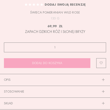
TO
DODAJ SWOJĄ RECENZJĘ
THE
ŚWIECA POMERANIAN WILD ROSE
BEGINNING
OF
135 G
THE
69,99 ZŁ
IMAGES
ZAPACH DZIKICH RÓŻ I SŁONEJ BRYZY
GALLERY
DODAJ DO KOSZYKA
OPIS
STOSOWANIE
SKŁAD