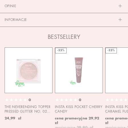
OPINIE
INFORMACJE
BESTSELLERY
-25%
-25%
0
0
THE NEVERENDING TOPPER
INSTA KISS POCKET CHERRY
INSTA KISS 
PRESSED GLITTER NO. 02
CANDY
CARAMEL FU
MOON CHILD
24,99 zł
cena promocyjna
29,92
cena promo
zł
zł
regular price
39,90 zł
regular price