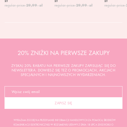
zł
zł
zł
regular price
29,99 zł
regular price
29,99 zł
regular price
20% ZNIŻKI NA PIERWSZE ZAKUPY
ZYSKAJ 20% RABATU NA PIERWSZE ZAKUPY ZAPISUJĄC SIĘ DO
NEWSLETTERA. DOWIESZ SIĘ TEŻ O PROMOCJACH, AKCJACH
SPECJALNYCH I NAJNOWSZYCH WYDARZENIACH.
ZAPISZ SIĘ
WYRAŻAM ZGODĘ NA PRZESYŁANIE INFORMACJI HANDLOWYCH ZA POMOCĄ ŚRODKÓW
KOMUNIKACJI ELEKTRONICZNEJ W ROZUMIENIU USTAWY Z DNIA 18 LIPCA 2002 ROKU O