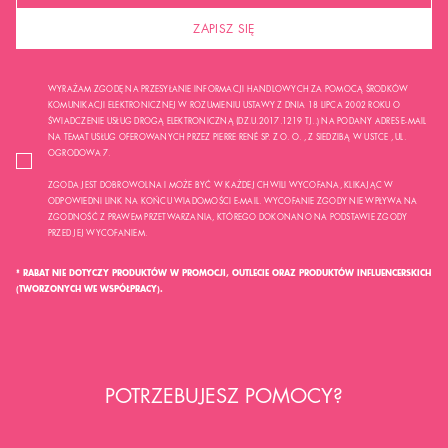
ZAPISZ SIĘ
WYRAŻAM ZGODĘ NA PRZESYŁANIE INFORMACJI HANDLOWYCH ZA POMOCĄ ŚRODKÓW
KOMUNIKACJI ELEKTRONICZNEJ W ROZUMIENIU USTAWY Z DNIA 18 LIPCA 2002 ROKU O
ŚWIADCZENIE USŁUG DROGĄ ELEKTRONICZNĄ (DZ.U.2017.1219 TJ..) NA PODANY ADRES E-MAIL
NA TEMAT USŁUG OFEROWANYCH PRZEZ PIERRE RENÉ SP. Z O. O. , Z SIEDZIBĄ W USTCE , UL.
OGRODOWA 7.
ZGODA JEST DOBROWOLNA I MOŻE BYĆ W KAŻDEJ CHWILI WYCOFANA, KLIKAJĄC W
ODPOWIEDNI LINK NA KOŃCU WIADOMOŚCI E-MAIL. WYCOFANIE ZGODY NIE WPŁYWA NA
ZGODNOŚĆ Z PRAWEM PRZETWARZANIA, KTÓREGO DOKONANO NA PODSTAWIE ZGODY
PRZED JEJ WYCOFANIEM.
* RABAT NIE DOTYCZY PRODUKTÓW W PROMOCJI, OUTLECIE ORAZ PRODUKTÓW INFLUENCERSKICH
(TWORZONYCH WE WSPÓŁPRACY).
POTRZEBUJESZ POMOCY?