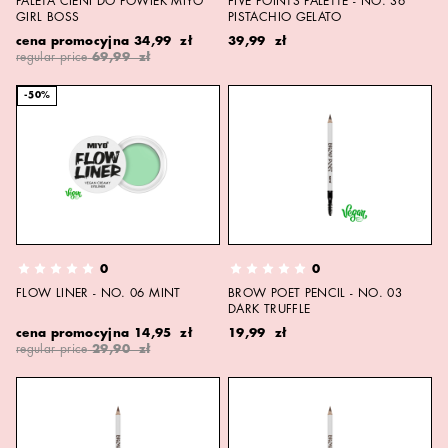
PALETA CIENI DO POWIEK MIYO
FIVE POINTS PALETTE - NO. 36
GIRL BOSS
PISTACHIO GELATO
cena promocyjna
34,99 zł
39,99 zł
regular price
69,99 zł
-50%
0
0
FLOW LINER - NO. 06 MINT
BROW POET PENCIL - NO. 03
DARK TRUFFLE
cena promocyjna
14,95 zł
19,99 zł
regular price
29,90 zł