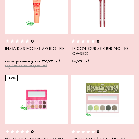
0
0
INSTA KISS POCKET APRICOT PIE
LIP CONTOUR SCRIBER NO. 10
LOVESICK
cena promocyjna
29,92 zł
15,99 zł
regular price
39,90 zł
-50%
0
0