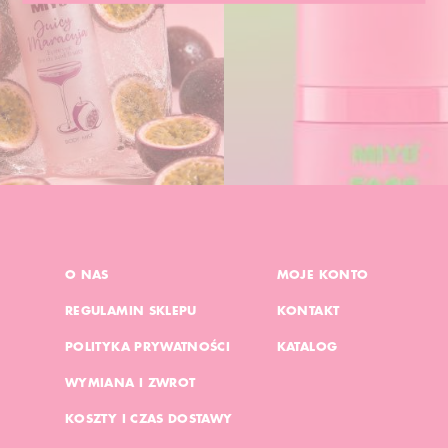
O NAS
MOJE KONTO
REGULAMIN SKLEPU
KONTAKT
POLITYKA PRYWATNOŚCI
KATALOG
WYMIANA I ZWROT
KOSZTY I CZAS DOSTAWY