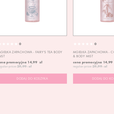
0
0
GIEŁKA ZAPACHOWA - FAIRY'S TEA BODY
MGIEŁKA ZAPACHOWA - C
IST
& BODY MIST
ena promocyjna
14,99 zł
cena promocyjna
14,99
egular price
29,99 zł
regular price
29,99 zł
DODAJ DO KOSZYKA
DODAJ DO KO