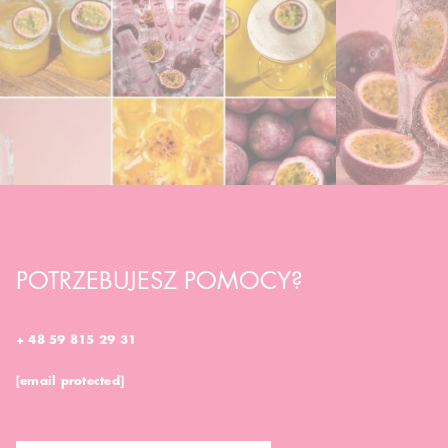
POTRZEBUJESZ POMOCY?
+ 48 59 815 29 31
[email protected]