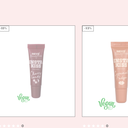
PRZEK
VEG
FRIE
-25%
-25%
0
0