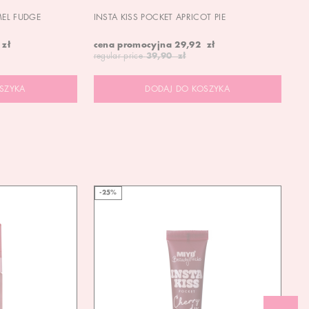
MEL FUDGE
INSTA KISS POCKET APRICOT PIE
OU
 zł
cena promocyjna
29,92 zł
19
regular price
39,90 zł
SZYKA
DODAJ DO KOSZYKA
-25%
-