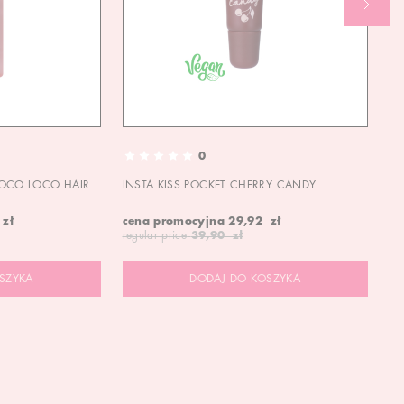
0
OCO LOCO HAIR
INSTA KISS POCKET CHERRY CANDY
IN
 zł
cena promocyjna
29,92 zł
ce
regular price
39,90 zł
re
SZYKA
DODAJ DO KOSZYKA