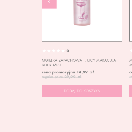
0
MGIEŁKA ZAPACHOWA - JUICY MARACUJA
M
BODY MIST
M
cena promocyjna
14,99 zł
c
regular price
29,99 zł
r
DODAJ DO KOSZYKA