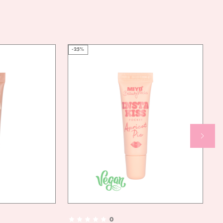
ONAJ SIĘ SAMA I WYPRÓBUJ GO JUŻ DZISIAJ!
HYDROXIDE, HYDROGEN DIMETHICONE, VANILLIN [+/-]:
CI 77891, CI 77492, CI 77491, CI 77499
AN
TAK
NDLY
-25%
0