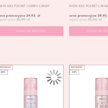
NSTA KISS POCKET CHERRY CANDY
INSTA KISS POCKET CARA
ena promocyjna
29,92 zł
cena promocyjna
29,92
egular price
39,90 zł
regular price
39,90 zł
DODAJ DO KOSZYKA
DODAJ DO KO
NOWOŚĆ
NOWOŚĆ
-50%
-50%