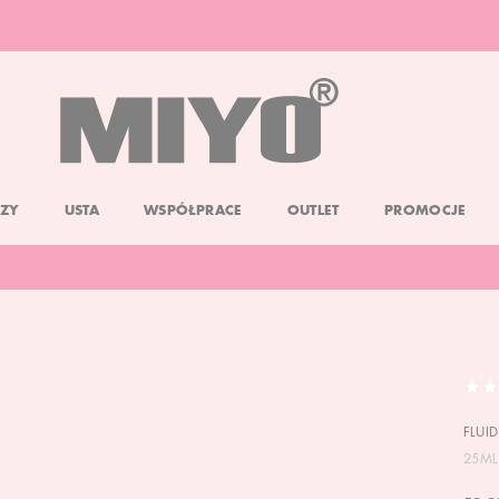
DARMOWA DOSTAWA OD 150 ZŁ
DOLL FACE PROMOCJA -20%
ZY
USTA
WSPÓŁPRACE
OUTLET
PROMOCJE
FLUID
25ML