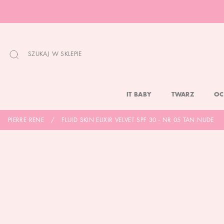
PRZEJDŹ
DO
TREŚCI
SZUKAJ W SKLEPIE
IT BABY
TWARZ
OC
PIERRE RENE
FLUID SKIN ELIXIR VELVET SPF 30 - NR 05 TAN NUDE
SKIP
SKIP
TO
TO
THE
THE
END
BEGINNING
OF
OF
THE
THE
IMAGES
IMAGES
GALLERY
GALLERY