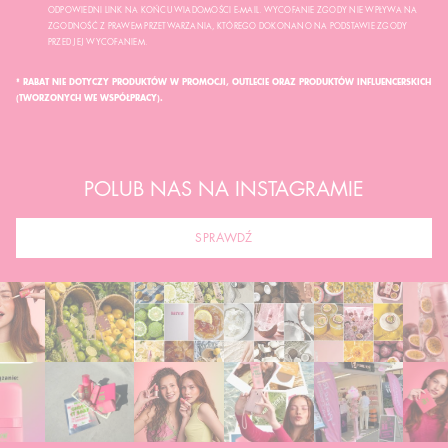
ODPOWIEDNI LINK NA KOŃCU WIADOMOŚCI E-MAIL. WYCOFANIE ZGODY NIE WPŁYWA NA
ZGODNOŚĆ Z PRAWEM PRZETWARZANIA, KTÓREGO DOKONANO NA PODSTAWIE ZGODY
PRZED JEJ WYCOFANIEM.
* RABAT NIE DOTYCZY PRODUKTÓW W PROMOCJI, OUTLECIE ORAZ PRODUKTÓW INFLUENCERSKICH
(TWORZONYCH WE WSPÓŁPRACY).
POLUB NAS NA INSTAGRAMIE
SPRAWDŹ