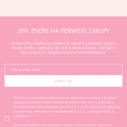
20% ZNIŻKI NA PIERWSZE ZAKUPY
ZYSKAJ 20% RABATU NA PIERWSZE ZAKUPY ZAPISUJĄC SIĘ DO
NEWSLETTERA. DOWIESZ SIĘ TEŻ O PROMOCJACH, AKCJACH
SPECJALNYCH I NAJNOWSZYCH WYDARZENIACH.
ZAPISZ SIĘ
WYRAŻAM ZGODĘ NA PRZESYŁANIE INFORMACJI HANDLOWYCH ZA POMOCĄ ŚRODKÓW
KOMUNIKACJI ELEKTRONICZNEJ W ROZUMIENIU USTAWY Z DNIA 18 LIPCA 2002 ROKU O
ŚWIADCZENIE USŁUG DROGĄ ELEKTRONICZNĄ (DZ.U.2017.1219 TJ..) NA PODANY ADRES E-MAIL
NA TEMAT USŁUG OFEROWANYCH PRZEZ PIERRE RENÉ SP. Z O. O. , Z SIEDZIBĄ W USTCE , UL.
OGRODOWA 7.
ZGODA JEST DOBROWOLNA I MOŻE BYĆ W KAŻDEJ CHWILI WYCOFANA, KLIKAJĄC W