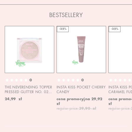
BESTSELLERY
-25%
-25%
0
0
THE NEVERENDING TOPPER
INSTA KISS POCKET CHERRY
INSTA KISS 
PRESSED GLITTER NO. 02
CANDY
CARAMEL FU
MOON CHILD
24,99 zł
cena promocyjna
29,92
cena promo
zł
zł
regular price
39,90 zł
regular price