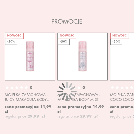
PROMOCJE
NOWOŚĆ
NOWOŚĆ
NOWOŚĆ
-50%
-50%
-50%
0
0
MGIEŁKA ZAPACHOWA -
MGIEŁKA ZAPACHOWA -
MGIEŁKA ZA
JUICY MARACUJA BODY
FAIRY'S TEA BODY MIST
COCO LOCO 
MIST
MIST
cena promocyjna
14,99
cena promocyjna
14,99
cena promo
zł
zł
zł
regular price
29,99 zł
regular price
29,99 zł
regular price