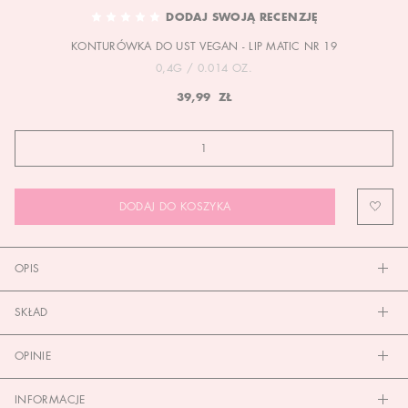
TO
DODAJ SWOJĄ RECENZJĘ
THE
KONTURÓWKA DO UST VEGAN - LIP MATIC NR 19
BEGINNING
OF
0,4G / 0.014 OZ.
THE
39,99 ZŁ
IMAGES
GALLERY
DODAJ DO KOSZYKA
OPIS
SKŁAD
OPINIE
INFORMACJE