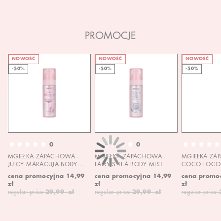
PROMOCJE
NOWOŚĆ
NOWOŚĆ
NOWOŚĆ
-50%
-50%
-50%
0
0
MGIEŁKA ZAPACHOWA -
MGIEŁKA ZAPACHOWA -
MGIEŁKA ZA
JUICY MARACUJA BODY
FAIRY'S TEA BODY MIST
COCO LOCO 
MIST
MIST
cena promocyjna
14,99
cena promocyjna
14,99
cena promo
zł
zł
zł
regular price
29,99 zł
regular price
29,99 zł
regular price