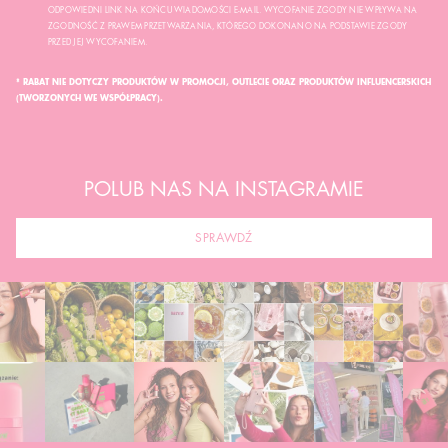
ODPOWIEDNI LINK NA KOŃCU WIADOMOŚCI E-MAIL. WYCOFANIE ZGODY NIE WPŁYWA NA
ZGODNOŚĆ Z PRAWEM PRZETWARZANIA, KTÓREGO DOKONANO NA PODSTAWIE ZGODY
PRZED JEJ WYCOFANIEM.
* RABAT NIE DOTYCZY PRODUKTÓW W PROMOCJI, OUTLECIE ORAZ PRODUKTÓW INFLUENCERSKICH
(TWORZONYCH WE WSPÓŁPRACY).
POLUB NAS NA INSTAGRAMIE
SPRAWDŹ