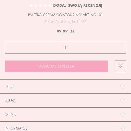
TO
DODAJ SWOJĄ RECENZJĘ
THE
PALETKA CREAM CONTOURING ART NO. 01
BEGINNING
OF
3 X 4 G/ 3 X 0,14 FL.OZ
THE
49,99 ZŁ
IMAGES
GALLERY
DODAJ DO KOSZYKA
OPIS
SKŁAD
OPINIE
INFORMACJE