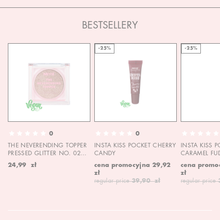
BESTSELLERY
-25%
-25%
0
0
THE NEVERENDING TOPPER
INSTA KISS POCKET CHERRY
INSTA KISS 
PRESSED GLITTER NO. 02
CANDY
CARAMEL FU
MOON CHILD
24,99 zł
cena promocyjna
29,92
cena promo
zł
zł
regular price
39,90 zł
regular price