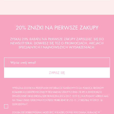
20% ZNIŻKI NA PIERWSZE ZAKUPY
ZYSKAJ 20% RABATU NA PIERWSZE ZAKUPY ZAPISUJĄC SIĘ DO
NEWSLETTERA. DOWIESZ SIĘ TEŻ O PROMOCJACH, AKCJACH
SPECJALNYCH I NAJNOWSZYCH WYDARZENIACH.
ZAPISZ SIĘ
WYRAŻAM ZGODĘ NA PRZESYŁANIE INFORMACJI HANDLOWYCH ZA POMOCĄ ŚRODKÓW
KOMUNIKACJI ELEKTRONICZNEJ W ROZUMIENIU USTAWY Z DNIA 18 LIPCA 2002 ROKU O
ŚWIADCZENIE USŁUG DROGĄ ELEKTRONICZNĄ (DZ.U.2017.1219 TJ..) NA PODANY ADRES E-MAIL
NA TEMAT USŁUG OFEROWANYCH PRZEZ PIERRE RENÉ SP. Z O. O. , Z SIEDZIBĄ W USTCE , UL.
OGRODOWA 7.
ZGODA JEST DOBROWOLNA I MOŻE BYĆ W KAŻDEJ CHWILI WYCOFANA, KLIKAJĄC W