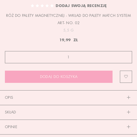
TO
DODAJ SWOJĄ RECENZJĘ
THE
RÓŻ DO PALETY MAGNETYCZNEJ - WKŁAD DO PALETY MATCH SYSTEM
BEGINNING
OF
ART- NO. 02
THE
5,5 G
IMAGES
19,99 ZŁ
GALLERY
DODAJ DO KOSZYKA
OPIS
SKŁAD
OPINIE