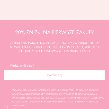
20% ZNIŻKI NA PIERWSZE ZAKUPY
ZYSKAJ 20% RABATU NA PIERWSZE ZAKUPY ZAPISUJĄC SIĘ DO
NEWSLETTERA. DOWIESZ SIĘ TEŻ O PROMOCJACH, AKCJACH
SPECJALNYCH I NAJNOWSZYCH WYDARZENIACH.
ZAPISZ SIĘ
WYRAŻAM ZGODĘ NA PRZESYŁANIE INFORMACJI HANDLOWYCH ZA POMOCĄ ŚRODKÓW
KOMUNIKACJI ELEKTRONICZNEJ W ROZUMIENIU USTAWY Z DNIA 18 LIPCA 2002 ROKU O
ŚWIADCZENIE USŁUG DROGĄ ELEKTRONICZNĄ (DZ.U.2017.1219 TJ..) NA PODANY ADRES E-MAIL
NA TEMAT USŁUG OFEROWANYCH PRZEZ PIERRE RENÉ SP. Z O. O. , Z SIEDZIBĄ W USTCE , UL.
OGRODOWA 7.