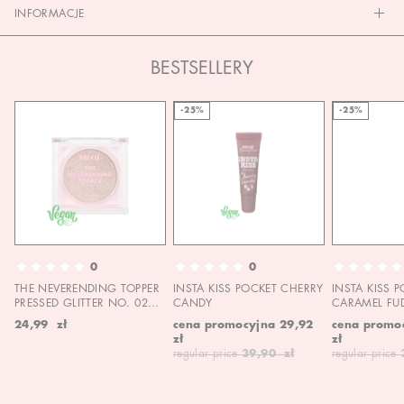
INFORMACJE
BESTSELLERY
-25%
-25%
0
0
THE NEVERENDING TOPPER
INSTA KISS POCKET CHERRY
INSTA KISS 
PRESSED GLITTER NO. 02
CANDY
CARAMEL FU
MOON CHILD
24,99 zł
cena promocyjna
29,92
cena promo
zł
zł
regular price
39,90 zł
regular price