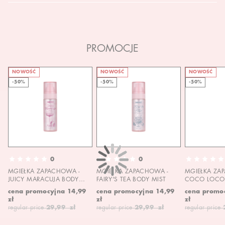
PROMOCJE
NOWOŚĆ
NOWOŚĆ
NOWOŚĆ
-50%
-50%
-50%
0
0
MGIEŁKA ZAPACHOWA -
MGIEŁKA ZAPACHOWA -
MGIEŁKA ZA
JUICY MARACUJA BODY
FAIRY'S TEA BODY MIST
COCO LOCO 
MIST
MIST
cena promocyjna
14,99
cena promocyjna
14,99
cena promo
zł
zł
zł
regular price
29,99 zł
regular price
29,99 zł
regular price