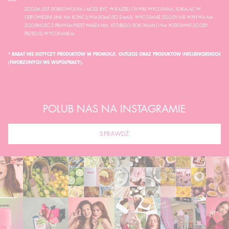
ZGODA JEST DOBROWOLNA I MOŻE BYĆ W KAŻDEJ CHWILI WYCOFANA, KLIKAJĄC W
ODPOWIEDNI LINK NA KOŃCU WIADOMOŚCI E-MAIL. WYCOFANIE ZGODY NIE WPŁYWA NA
ZGODNOŚĆ Z PRAWEM PRZETWARZANIA, KTÓREGO DOKONANO NA PODSTAWIE ZGODY
PRZED JEJ WYCOFANIEM.
* RABAT NIE DOTYCZY PRODUKTÓW W PROMOCJI, OUTLECIE ORAZ PRODUKTÓW INFLUENCERSKICH
(TWORZONYCH WE WSPÓŁPRACY).
POLUB NAS NA INSTAGRAMIE
SPRAWDŹ