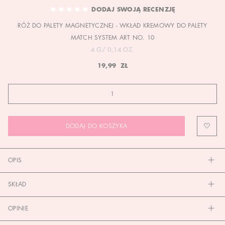
TO
DODAJ SWOJĄ RECENZJĘ
THE
RÓŻ DO PALETY MAGNETYCZNEJ - WKŁAD KREMOWY DO PALETY
BEGINNING
OF
MATCH SYSTEM ART NO. 10
THE
4 G/ 0,14 OZ.
IMAGES
19,99 ZŁ
GALLERY
DODAJ DO KOSZYKA
OPIS
SKŁAD
OPINIE