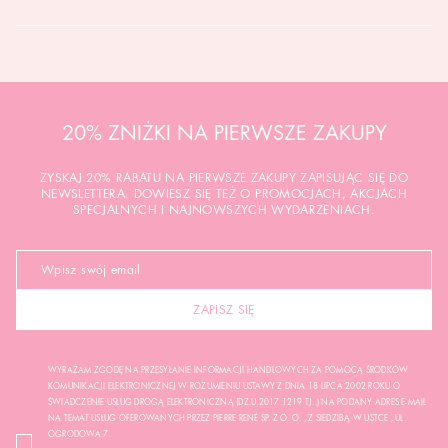
20% ZNIŻKI NA PIERWSZE ZAKUPY
ZYSKAJ 20% RABATU NA PIERWSZE ZAKUPY ZAPISUJĄC SIĘ DO
NEWSLETTERA. DOWIESZ SIĘ TEŻ O PROMOCJACH, AKCJACH
SPECJALNYCH I NAJNOWSZYCH WYDARZENIACH.
ZAPISZ SIĘ
WYRAŻAM ZGODĘ NA PRZESYŁANIE INFORMACJI HANDLOWYCH ZA POMOCĄ ŚRODKÓW
KOMUNIKACJI ELEKTRONICZNEJ W ROZUMIENIU USTAWY Z DNIA 18 LIPCA 2002 ROKU O
ŚWIADCZENIE USŁUG DROGĄ ELEKTRONICZNĄ (DZ.U.2017.1219 TJ..) NA PODANY ADRES E-MAIL
NA TEMAT USŁUG OFEROWANYCH PRZEZ PIERRE RENÉ SP. Z O. O. , Z SIEDZIBĄ W USTCE , UL.
OGRODOWA 7.