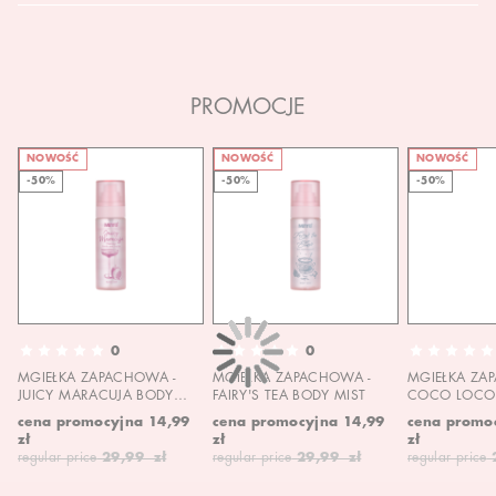
PROMOCJE
NOWOŚĆ
NOWOŚĆ
NOWOŚĆ
-50%
-50%
-50%
0
0
MGIEŁKA ZAPACHOWA -
MGIEŁKA ZAPACHOWA -
MGIEŁKA ZA
JUICY MARACUJA BODY
FAIRY'S TEA BODY MIST
COCO LOCO 
MIST
MIST
cena promocyjna
14,99
cena promocyjna
14,99
cena promo
zł
zł
zł
regular price
29,99 zł
regular price
29,99 zł
regular price