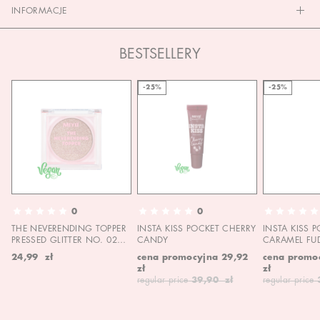
INFORMACJE
BESTSELLERY
-25%
-25%
0
0
THE NEVERENDING TOPPER
INSTA KISS POCKET CHERRY
INSTA KISS 
PRESSED GLITTER NO. 02
CANDY
CARAMEL FU
MOON CHILD
24,99 zł
cena promocyjna
29,92
cena promo
zł
zł
regular price
39,90 zł
regular price