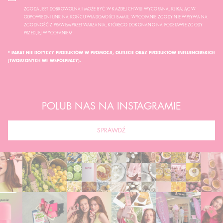
ZGODA JEST DOBROWOLNA I MOŻE BYĆ W KAŻDEJ CHWILI WYCOFANA, KLIKAJĄC W
ODPOWIEDNI LINK NA KOŃCU WIADOMOŚCI E-MAIL. WYCOFANIE ZGODY NIE WPŁYWA NA
ZGODNOŚĆ Z PRAWEM PRZETWARZANIA, KTÓREGO DOKONANO NA PODSTAWIE ZGODY
PRZED JEJ WYCOFANIEM.
* RABAT NIE DOTYCZY PRODUKTÓW W PROMOCJI, OUTLECIE ORAZ PRODUKTÓW INFLUENCERSKICH
(TWORZONYCH WE WSPÓŁPRACY).
POLUB NAS NA INSTAGRAMIE
SPRAWDŹ