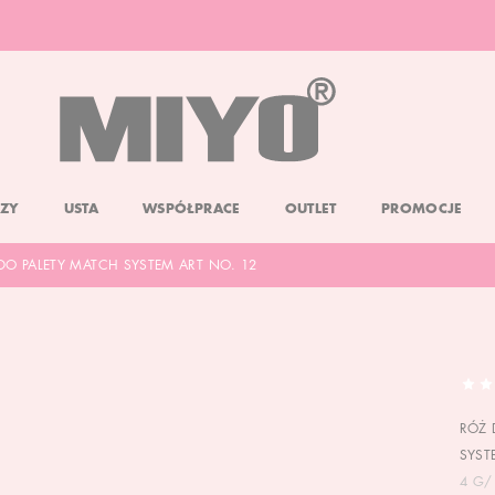
DARMOWA DOSTAWA OD 150 ZŁ
DOLL FACE PROMOCJA -20%
ZY
USTA
WSPÓŁPRACE
OUTLET
PROMOCJE
O PALETY MATCH SYSTEM ART NO. 12
RÓŻ 
SYST
4 G/