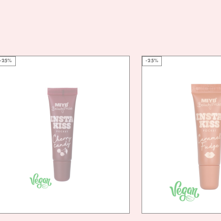
VEG
FRIE
-25%
-25%