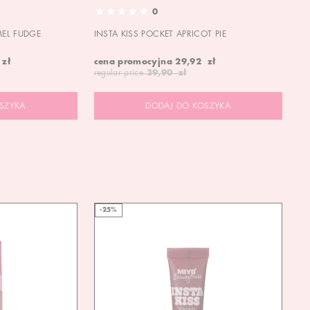
0
MEL FUDGE
INSTA KISS POCKET APRICOT PIE
OU
 zł
cena promocyjna
29,92 zł
19
regular price
39,90 zł
SZYKA
DODAJ DO KOSZYKA
-25%
-