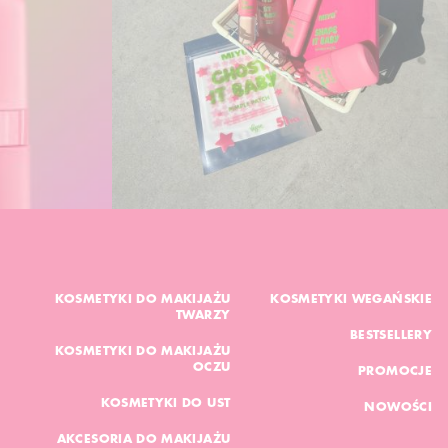
KOSMETYKI DO MAKIJAŻU
KOSMETYKI WEGAŃSKIE
TWARZY
BESTSELLERY
KOSMETYKI DO MAKIJAŻU
OCZU
PROMOCJE
KOSMETYKI DO UST
NOWOŚCI
AKCESORIA DO MAKIJAŻU