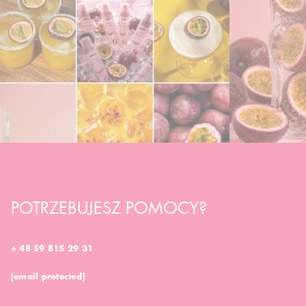
POTRZEBUJESZ POMOCY?
+ 48 59 815 29 31
[email protected]