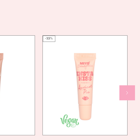
AN
TAK
NDLY
-25%