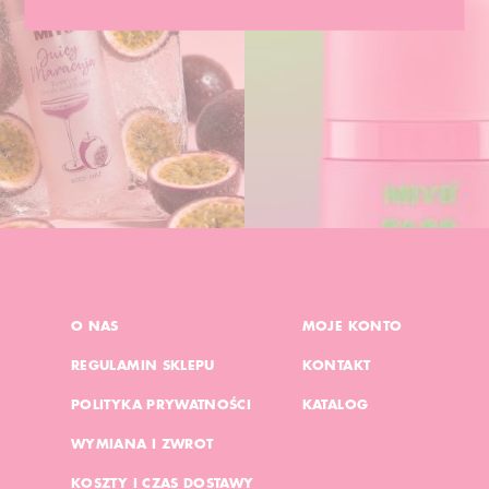
O NAS
MOJE KONTO
REGULAMIN SKLEPU
KONTAKT
POLITYKA PRYWATNOŚCI
KATALOG
WYMIANA I ZWROT
KOSZTY I CZAS DOSTAWY