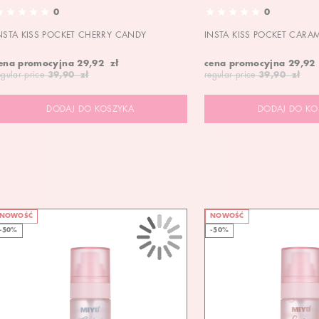
0
0
NSTA KISS POCKET CHERRY CANDY
INSTA KISS POCKET CARA
ena promocyjna
29,92 zł
cena promocyjna
29,92
egular price
39,90 zł
regular price
39,90 zł
DODAJ DO KOSZYKA
DODAJ DO KO
NOWOŚĆ
NOWOŚĆ
-50%
-50%