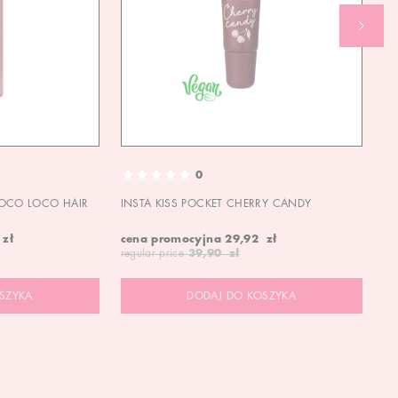
0
OCO LOCO HAIR
INSTA KISS POCKET CHERRY CANDY
IN
 zł
cena promocyjna
29,92 zł
ce
regular price
39,90 zł
re
SZYKA
DODAJ DO KOSZYKA