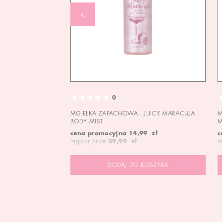
0
MGIEŁKA ZAPACHOWA - JUICY MARACUJA
M
BODY MIST
M
cena promocyjna
14,99 zł
c
regular price
29,99 zł
r
DODAJ DO KOSZYKA