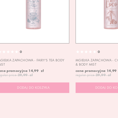
0
0
GIEŁKA ZAPACHOWA - FAIRY'S TEA BODY
MGIEŁKA ZAPACHOWA - C
IST
& BODY MIST
ena promocyjna
14,99 zł
cena promocyjna
14,99
egular price
29,99 zł
regular price
29,99 zł
DODAJ DO KOSZYKA
DODAJ DO KO