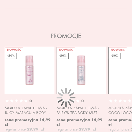
PROMOCJE
NOWOŚĆ
NOWOŚĆ
NOWOŚĆ
-50%
-50%
-50%
0
0
MGIEŁKA ZAPACHOWA -
MGIEŁKA ZAPACHOWA -
MGIEŁKA ZA
JUICY MARACUJA BODY
FAIRY'S TEA BODY MIST
COCO LOCO 
MIST
MIST
cena promocyjna
14,99
cena promocyjna
14,99
cena promo
zł
zł
zł
regular price
29,99 zł
regular price
29,99 zł
regular price