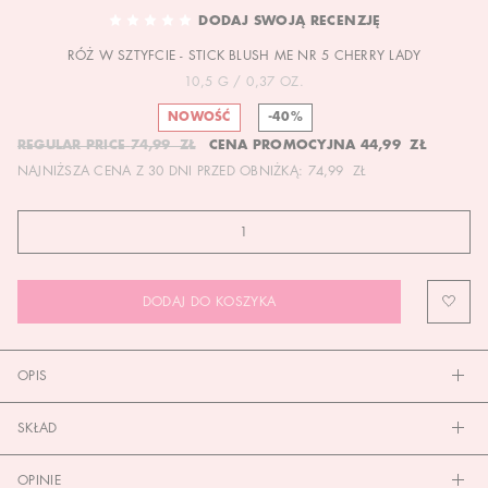
TO
DODAJ SWOJĄ RECENZJĘ
THE
RÓŻ W SZTYFCIE - STICK BLUSH ME NR 5 CHERRY LADY
BEGINNING
OF
10,5 G / 0,37 OZ.
THE
NOWOŚĆ
-40%
IMAGES
REGULAR PRICE
74,99 ZŁ
CENA PROMOCYJNA
44,99 ZŁ
GALLERY
NAJNIŻSZA CENA Z 30 DNI PRZED OBNIŻKĄ:
74,99 ZŁ
DODAJ DO KOSZYKA
OPIS
SKŁAD
OPINIE