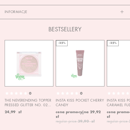
INFORMACJE
BESTSELLERY
-25%
-25%
0
0
THE NEVERENDING TOPPER
INSTA KISS POCKET CHERRY
INSTA KISS 
PRESSED GLITTER NO. 02
CANDY
CARAMEL FU
MOON CHILD
24,99 zł
cena promocyjna
29,92
cena promo
zł
zł
regular price
39,90 zł
regular price