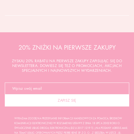
20% ZNIŻKI NA PIERWSZE ZAKUPY
ZYSKAJ 20% RABATU NA PIERWSZE ZAKUPY ZAPISUJĄC SIĘ DO
NEWSLETTERA. DOWIESZ SIĘ TEŻ O PROMOCJACH, AKCJACH
SPECJALNYCH I NAJNOWSZYCH WYDARZENIACH.
ZAPISZ SIĘ
WYRAŻAM ZGODĘ NA PRZESYŁANIE INFORMACJI HANDLOWYCH ZA POMOCĄ ŚRODKÓW
KOMUNIKACJI ELEKTRONICZNEJ W ROZUMIENIU USTAWY Z DNIA 18 LIPCA 2002 ROKU O
ŚWIADCZENIE USŁUG DROGĄ ELEKTRONICZNĄ (DZ.U.2017.1219 TJ..) NA PODANY ADRES E-MAIL
NA TEMAT USŁUG OFEROWANYCH PRZEZ PIERRE RENÉ SP. Z O. O. , Z SIEDZIBĄ W USTCE , UL.