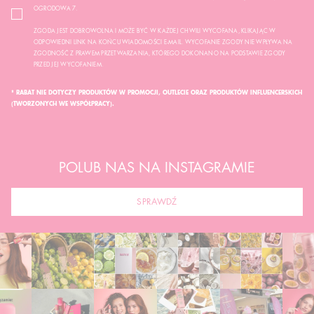
OGRODOWA 7.
ZGODA JEST DOBROWOLNA I MOŻE BYĆ W KAŻDEJ CHWILI WYCOFANA, KLIKAJĄC W
ODPOWIEDNI LINK NA KOŃCU WIADOMOŚCI E-MAIL. WYCOFANIE ZGODY NIE WPŁYWA NA
ZGODNOŚĆ Z PRAWEM PRZETWARZANIA, KTÓREGO DOKONANO NA PODSTAWIE ZGODY
PRZED JEJ WYCOFANIEM.
* RABAT NIE DOTYCZY PRODUKTÓW W PROMOCJI, OUTLECIE ORAZ PRODUKTÓW INFLUENCERSKICH
(TWORZONYCH WE WSPÓŁPRACY).
POLUB NAS NA INSTAGRAMIE
SPRAWDŹ