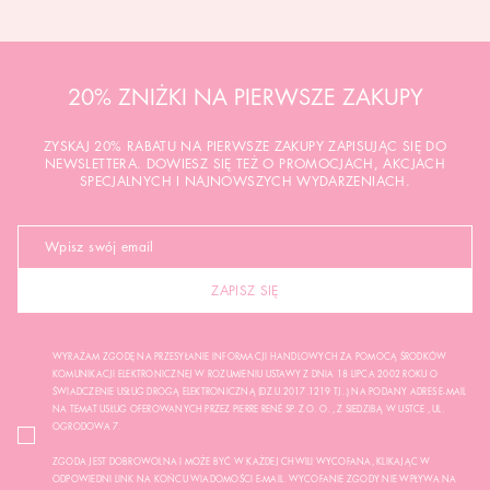
20% ZNIŻKI NA PIERWSZE ZAKUPY
ZYSKAJ 20% RABATU NA PIERWSZE ZAKUPY ZAPISUJĄC SIĘ DO
NEWSLETTERA. DOWIESZ SIĘ TEŻ O PROMOCJACH, AKCJACH
SPECJALNYCH I NAJNOWSZYCH WYDARZENIACH.
ZAPISZ SIĘ
WYRAŻAM ZGODĘ NA PRZESYŁANIE INFORMACJI HANDLOWYCH ZA POMOCĄ ŚRODKÓW
KOMUNIKACJI ELEKTRONICZNEJ W ROZUMIENIU USTAWY Z DNIA 18 LIPCA 2002 ROKU O
ŚWIADCZENIE USŁUG DROGĄ ELEKTRONICZNĄ (DZ.U.2017.1219 TJ..) NA PODANY ADRES E-MAIL
NA TEMAT USŁUG OFEROWANYCH PRZEZ PIERRE RENÉ SP. Z O. O. , Z SIEDZIBĄ W USTCE , UL.
OGRODOWA 7.
ZGODA JEST DOBROWOLNA I MOŻE BYĆ W KAŻDEJ CHWILI WYCOFANA, KLIKAJĄC W
ODPOWIEDNI LINK NA KOŃCU WIADOMOŚCI E-MAIL. WYCOFANIE ZGODY NIE WPŁYWA NA