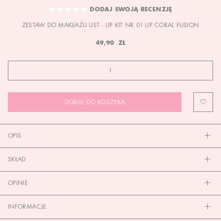
TO
DODAJ SWOJĄ RECENZJĘ
THE
ZESTAW DO MAKIJAŻU UST - LIP KIT NR 01 LIP CORAL FUSION
BEGINNING
OF
49,90 ZŁ
THE
IMAGES
GALLERY
DODAJ DO KOSZYKA
OPIS
SKŁAD
OPINIE
INFORMACJE