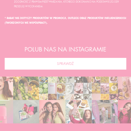
ZGODNOŚĆ Z PRAWEM PRZETWARZANIA, KTÓREGO DOKONANO NA PODSTAWIE ZGODY
PRZED JEJ WYCOFANIEM.
* RABAT NIE DOTYCZY PRODUKTÓW W PROMOCJI, OUTLECIE ORAZ PRODUKTÓW INFLUENCERSKICH
(TWORZONYCH WE WSPÓŁPRACY).
POLUB NAS NA INSTAGRAMIE
SPRAWDŹ