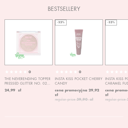
BESTSELLERY
-25%
-25%
0
0
THE NEVERENDING TOPPER
INSTA KISS POCKET CHERRY
INSTA KISS 
PRESSED GLITTER NO. 02
CANDY
CARAMEL FU
MOON CHILD
24,99 zł
cena promocyjna
29,92
cena promo
zł
zł
regular price
39,90 zł
regular price