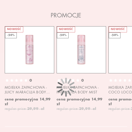
PROMOCJE
NOWOŚĆ
NOWOŚĆ
NOWOŚĆ
-50%
-50%
-50%
0
0
MGIEŁKA ZAPACHOWA -
MGIEŁKA ZAPACHOWA -
MGIEŁKA ZA
JUICY MARACUJA BODY
FAIRY'S TEA BODY MIST
COCO LOCO 
MIST
MIST
cena promocyjna
14,99
cena promocyjna
14,99
cena promo
zł
zł
zł
regular price
29,99 zł
regular price
29,99 zł
regular price