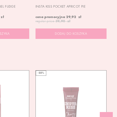
MEL FUDGE
INSTA KISS POCKET APRICOT PIE
OU
 zł
cena promocyjna
29,92 zł
19
regular price
39,90 zł
SZYKA
DODAJ DO KOSZYKA
-25%
-