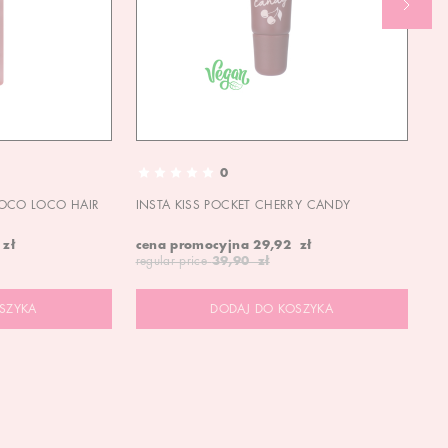
0
OCO LOCO HAIR
INSTA KISS POCKET CHERRY CANDY
IN
 zł
cena promocyjna
29,92 zł
ce
regular price
39,90 zł
re
SZYKA
DODAJ DO KOSZYKA