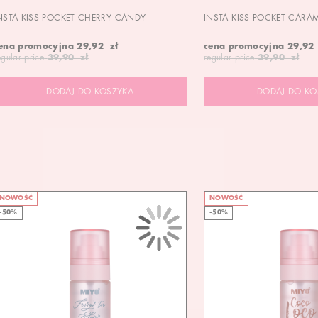
NSTA KISS POCKET CHERRY CANDY
INSTA KISS POCKET CARA
ena promocyjna
29,92 zł
cena promocyjna
29,92
egular price
39,90 zł
regular price
39,90 zł
DODAJ DO KOSZYKA
DODAJ DO KO
NOWOŚĆ
NOWOŚĆ
-50%
-50%