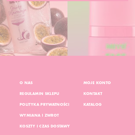
O NAS
MOJE KONTO
REGULAMIN SKLEPU
KONTAKT
POLITYKA PRYWATNOŚCI
KATALOG
WYMIANA I ZWROT
KOSZTY I CZAS DOSTAWY