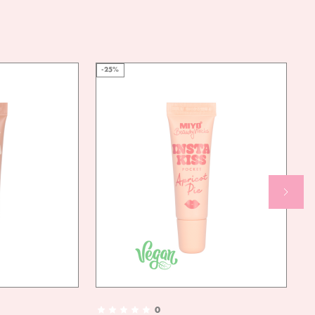
-25%
0