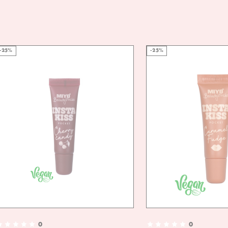
-25%
-25%
0
0