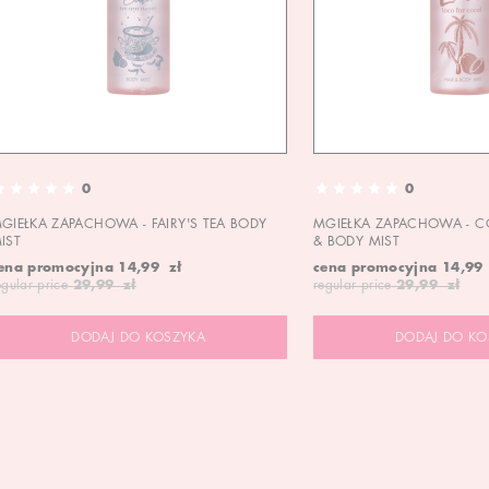
0
0
GIEŁKA ZAPACHOWA - FAIRY'S TEA BODY
MGIEŁKA ZAPACHOWA - C
IST
& BODY MIST
ena promocyjna
14,99 zł
cena promocyjna
14,99
egular price
29,99 zł
regular price
29,99 zł
DODAJ DO KOSZYKA
DODAJ DO KO