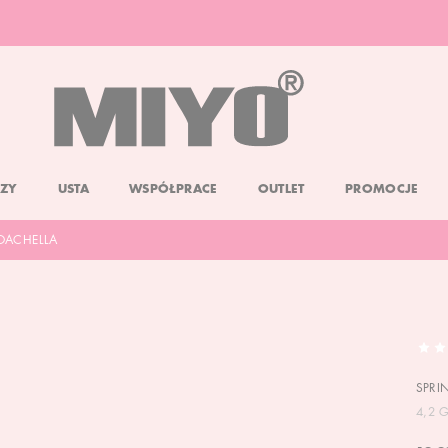
DARMOWA DOSTAWA OD 150 ZŁ
DOLL FACE PROMOCJA -20%
ZY
USTA
WSPÓŁPRACE
OUTLET
PROMOCJE
COACHELLA
SPRI
4,2 