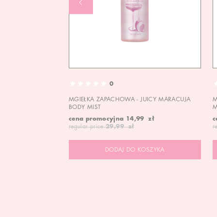
0
MGIEŁKA ZAPACHOWA - JUICY MARACUJA
M
BODY MIST
M
cena promocyjna
14,99 zł
c
regular price
29,99 zł
r
DODAJ DO KOSZYKA