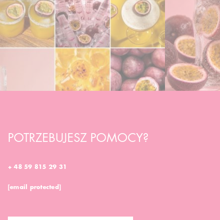
POTRZEBUJESZ POMOCY?
+ 48 59 815 29 31
[email protected]