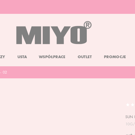
DARMOWA DOSTAWA OD 150 ZŁ
DOLL FACE PROMOCJA -20%
ZY
USTA
WSPÓŁPRACE
OUTLET
PROMOCJE
- 02
SUN 
10G/