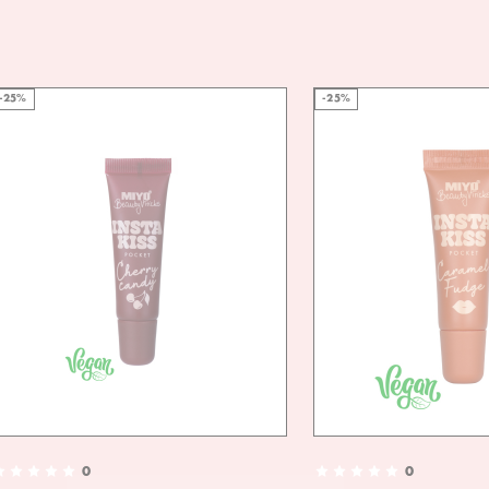
-25%
-25%
0
0