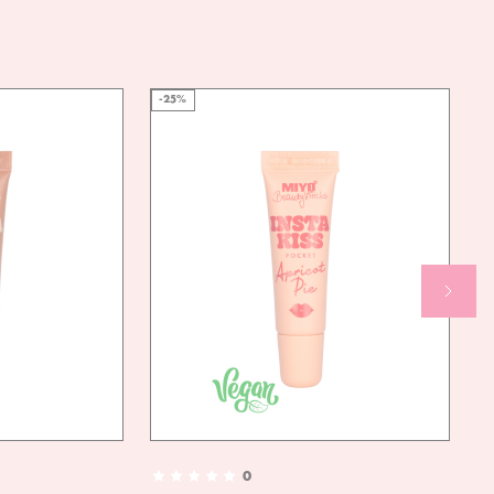
-25%
0