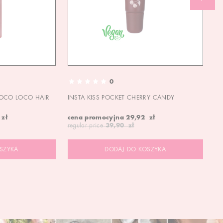
0
OCO LOCO HAIR
INSTA KISS POCKET CHERRY CANDY
IN
 zł
cena promocyjna
29,92 zł
ce
regular price
39,90 zł
re
SZYKA
DODAJ DO KOSZYKA