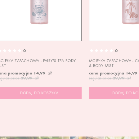
0
0
GIEŁKA ZAPACHOWA - FAIRY'S TEA BODY
MGIEŁKA ZAPACHOWA - C
IST
& BODY MIST
ena promocyjna
14,99 zł
cena promocyjna
14,99
egular price
29,99 zł
regular price
29,99 zł
DODAJ DO KOSZYKA
DODAJ DO KO