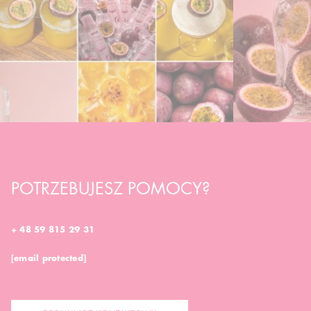
POTRZEBUJESZ POMOCY?
+ 48 59 815 29 31
[email protected]