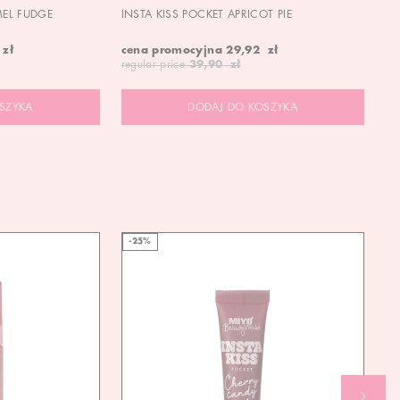
MEL FUDGE
INSTA KISS POCKET APRICOT PIE
OU
 zł
cena promocyjna
29,92 zł
19
regular price
39,90 zł
SZYKA
DODAJ DO KOSZYKA
-25%
-