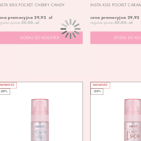
NSTA KISS POCKET CHERRY CANDY
INSTA KISS POCKET CARA
ena promocyjna
29,92 zł
cena promocyjna
29,92
egular price
39,90 zł
regular price
39,90 zł
DODAJ DO KOSZYKA
DODAJ DO KO
NOWOŚĆ
NOWOŚĆ
-50%
-50%