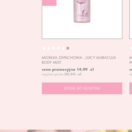
0
MGIEŁKA ZAPACHOWA - JUICY MARACUJA
M
BODY MIST
M
cena promocyjna
14,99 zł
c
regular price
29,99 zł
r
DODAJ DO KOSZYKA