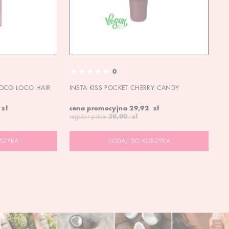
0
OCO LOCO HAIR
INSTA KISS POCKET CHERRY CANDY
IN
 zł
cena promocyjna
29,92 zł
ce
regular price
39,90 zł
re
SZYKA
DODAJ DO KOSZYKA