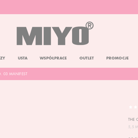
DARMOWA DOSTAWA OD 150 ZŁ
DOLL FACE PROMOCJA -20%
ZY
USTA
WSPÓŁPRACE
OUTLET
PROMOCJE
. 03 MANIFEST
THE 
5,5 