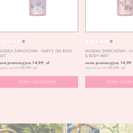
0
0
GIEŁKA ZAPACHOWA - FAIRY'S TEA BODY
MGIEŁKA ZAPACHOWA - C
IST
& BODY MIST
ena promocyjna
14,99 zł
cena promocyjna
14,99
egular price
29,99 zł
regular price
29,99 zł
DODAJ DO KOSZYKA
DODAJ DO KO