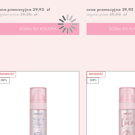
ena promocyjna
29,92 zł
cena promocyjna
29,92
egular price
39,90 zł
regular price
39,90 zł
DODAJ DO KOSZYKA
DODAJ DO KO
NOWOŚĆ
NOWOŚĆ
-50%
-50%