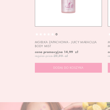
0
MGIEŁKA ZAPACHOWA - JUICY MARACUJA
M
BODY MIST
M
cena promocyjna
14,99 zł
c
regular price
29,99 zł
r
DODAJ DO KOSZYKA