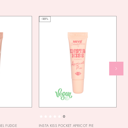
-25%
0
MEL FUDGE
INSTA KISS POCKET APRICOT PIE
OU