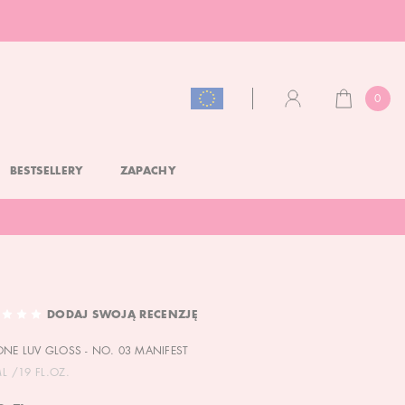
0
KOSZYK
KONTO
BESTSELLERY
ZAPACHY
DODAJ SWOJĄ RECENZJĘ
ONE LUV GLOSS - NO. 03 MANIFEST
ML /19 FL.OZ.